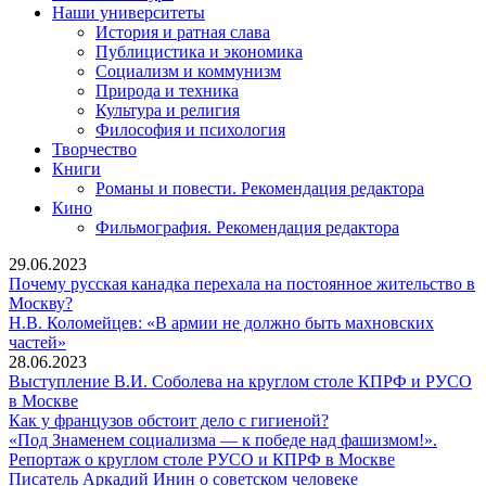
Наши университеты
История и ратная слава
Публицистика и экономика
Социализм и коммунизм
Природа и техника
Культура и религия
Философия и психология
Творчество
Книги
Романы и повести. Рекомендация редактора
Кино
Фильмография. Рекомендация редактора
29.06.2023
Почему русская канадка перехала на постоянное жительство в
Почему
Москву?
русская
Н.В. Коломейцев: «В армии не должно быть махновских
Н.В.
канадка
частей»
Коломейцев:
перехала
28.06.2023
«В
на
Выступление В.И. Соболева на круглом столе КПРФ и РУСО
армии
постоянное
Выступление
в Москве
не
жительство
В.И.
Как
Как у французов обстоит дело с гигиеной?
должно
в
Соболева
у
«Под Знаменем социализма — к победе над фашизмом!».
быть
Москву?
на
французов
«Под
Репортаж о круглом столе РУСО и КПРФ в Москве
махновских
круглом
обстоит
Писатель
Знаменем
Писатель Аркадий Инин о советском человеке