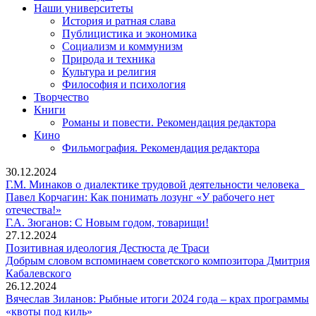
Наши университеты
История и ратная слава
Публицистика и экономика
Социализм и коммунизм
Природа и техника
Культура и религия
Философия и психология
Творчество
Книги
Романы и повести. Рекомендация редактора
Кино
Фильмография. Рекомендация редактора
30.12.2024
Г.
Г.М. Минаков о диалектике трудовой деятельности человека
М
Павел Корчагин: Как понимать лозунг «У рабочего нет
Павел
о
отечества!»
Корчагин:
Г.А.
ди
Г.А. Зюганов: С Новым годом, товарищи!
Как
Зюганов:
тр
27.12.2024
понимать
С
Позитивная
де
Позитивная идеология Дестюста де Траси
лозунг
Новым
идеология
ч
Добрым словом вспоминаем советского композитора Дмитрия
«У
Добрым
годом,
Дестюста
Кабалевского
рабочего
словом
товарищи!
де
26.12.2024
нет
вспоминаем
Траси
Вячеслав Зиланов: Рыбные итоги 2024 года – крах программы
отечества!»
советского
Вячеслав
«квоты под киль»