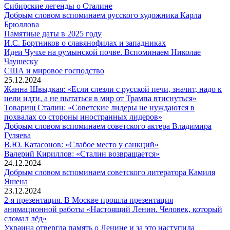
композитора
Зиланов:
Сибирские
Сибирские легенды о Сталине
Дмитрия
Рыбные
легенды
Добрым словом вспоминаем русского художника Карла
Добрым
Кабалевского
итоги
о
Брюллова
словом
2024
Памятные
Сталине
Памятные даты в 2025 году
вспоминаем
года
даты
И.С.
И.С. Бортников о славянофилах и западниках
русского
–
в
Бортников
Идеи Чучхе на румынской почве. Вспоминаем Николае
Идеи
художника
крах
2025
о
Чаушеску
Чучхе
Карла
программы
году
США
славянофилах
США и мировое господство
на
Брюллова
«квоты
и
и
25.12.2024
румынской
под
мировое
западниках
Жанна Швыдкая: «Если слезли с русской печи, значит, надо к
почве.
киль»
господство
Жанна
цели идти, а не пытаться в мир от Трампа втиснуться»
Вспоминаем
Швыдкая
Товарищ Сталин: «Советские лидеры не нуждаются в
Николае
Товарищ
«Если
похвалах со стороны иностранных лидеров»
Чаушеску
Сталин:
слезли
Добрым словом вспоминаем советского актера Владимира
Добрым
«Советские
с
Гуляева
словом
В.Ю.
лидеры
русской
В.Ю. Катасонов: «Слабое место у санкций»
вспоминаем
Катасонов:
Валерий
не
печи,
Валерий Кириллов: «Сталин возвращается»
советского
«Слабое
Кириллов:
нуждаются
значит,
24.12.2024
актера
место
«Сталин
в
надо
Добрым словом вспоминаем советского литератора Камиля
Добрым
Владимира
у
возвращается»
похвалах
к
Яшена
словом
Гуляева
санкций»
со
цели
23.12.2024
вспоминаем
стороны
идти,
2-я презентация. В Москве прошла презентация
советского
иностранных
а
анимационной работы «Настоящий Ленин. Человек, который
литератора
2-
лидеров»
не
сломал лёд»
Камиля
я
пытаться
Украина отвергла память о Ленине и за это наступила