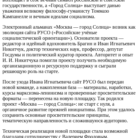
государственности, а «Город Солнца» выступает данью
уважения великому философу-гуманисту Томмазо
Кампанелле и вечным идеалам социализма.
Электронный альманах «Москва — город Солнца» возник как
эволюция сайта РУСО («Российские учёные
социалистической ориентации»). Основатели проекта —
редактор и идейный вдохновитель Брагин и Иван Игнатьевич
Никитчук, доктор технических наук, профессор, депутат
Госдумы и политический куратор проекта. Авторитет и опыт
И. И. Никитчука помогли проекту получить необходимую
организационную и ресурсную поддержку и сыграли
решающую роль на старте.
После ухода Ивана Игнатьевича сайт РУСО был передан
новой команде, а накопленная база — материалы, наработки,
курсы марксизма‑ленинизма и проверенные просветительские
форматы — перенесена на новую площадку. Так родился
проект «Москва — город Солнца»: не старт с нуля, а
органичное развитие прежней инициативы. При этом удалось
сохранить основные просветительские принципы,
тематическую направленность и сложившуюся аудиторию.
Техническая реализация новой площадки стала возможной
благодаря сотрудничеству с Валерием Фроловым,