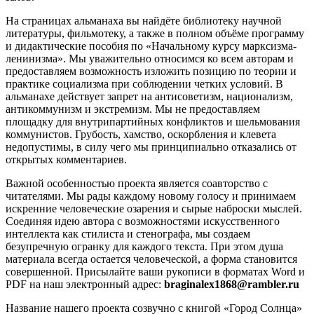
На страницах альманаха вы найдёте библиотеку научной
литературы, фильмотеку, а также в полном объёме программу
и дидактические пособия по «Начальному курсу марксизма-
ленинизма». Мы уважительно относимся ко всем авторам и
предоставляем возможность изложить позицию по теории и
практике социализма при соблюдении четких условий. В
альманахе действует запрет на антисоветизм, национализм,
антикоммунизм и экстремизм. Мы не предоставляем
площадку для внутрипартийных конфликтов и шельмования
коммунистов. Грубость, хамство, оскорбления и клевета
недопустимы, в силу чего мы принципиально отказались от
открытых комментариев.
Важной особенностью проекта является соавторство с
читателями. Мы рады каждому новому голосу и принимаем
искренние человеческие озарения и сырые наброски мыслей.
Соединяя идею автора с возможностями искусственного
интеллекта как стилиста и стенографа, мы создаем
безупречную огранку для каждого текста. При этом душа
материала всегда остается человеческой, а форма становится
совершенной. Присылайте ваши рукописи в форматах Word и
PDF на наш электронный адрес:
braginalex1868@rambler.ru
Название нашего проекта созвучно с книгой «Город Солнца»