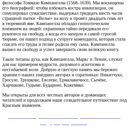
философа Томмазо Кампанеллы (1568–1639). Мы восхищены
его биографией: чтобы избежать костра инквизиции, он
симулировал сумасшествие, выдержал тридцать шесть часов
страшной пытки «Велье» на колу и провёл двадцать семь лет
в тюремной яме. Кампанелла обладал гипнотическим
влиянием на людей: охранники тайно передавали его
рукописи на свободу, а когда его заперли в самой строгой
тюрьме, он нашел подход к супруге коменданта, которая стала
спасать его труды и позже родила ему сына. Кампанелла
вышел на свободу и успел завершить свою великую книгу.
Такие титаны духа, как Кампанелла, Маркс и Ленин, служат
для нас примером мудрости, разумного аскетизма и
несгибаемой воли. Добрую и светлую память мы бережно
храним о наших ушедших авторах и соратниках: Никитчуке,
Гросуле, Трушкове, Евсееве, Ермалавичюсе, Сычёве,
Харчикове, Гудыме, Бударине, Кожемяко.
Мы открыты для всех честных авторов и думающих
читателей и продолжаем наше созидательное путешествие под
Красным знаменем.
Сайт Коммунистической партии Российской
Федерации (КПРФ)