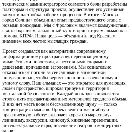
техническим администратором: совместно были разработаны
платформа и структура проекта, осуществлён его успешный
запуск и настройка рабочих процессов. В итоге «Москва —
город Солнца» объединил опыт предшествующего этапа с
новыми подходами. Мы с Фроловым являемся коммунистами,
свято сохраняем заложенный курс и ориентируем альманах в
помощь КПРФ. Наша цель — объединить под Красным
знаменем всех честно мыслящих граждан.
Проект создавался как альтернатива современному
информационному пространству, перенасыщенному
мимолётными новостями, агрессивными спорами и
дешёвыми, кричащими заголовками. Мы сознательно
отказались от погони за сенсациями и мимолётной
популярностью, чтобы вернуть ценность взвешенному и
умному слову. Наш альманах — это открытое для думающих
людей пространство, широкая трибуна и территория
ментальной безопасности. Каждый день здесь появляется
строго пять отредактированных материалов среднего объема.
В них нет места воде и бессмысленному шуму — только
концентрация смыслов. Проект ведет и масштабную
практическую работу: включает курсы по марксизму-
ленинизму, экскурсии, киноклуб, книжные презентации,
интеллектуальные игры, посещение театров и концертных
залов.