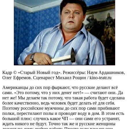
Кадр © «Старый Новый год». Режиссёры: Наум Ардашников,
Олег Ефремов. Сценарист Михаил Рощин / kino-teatr.ru
Американцы до сих пор фыркают, что русские делают всё
сами. «Это потому, что у них денег нет!» — считают они. Да
нет же! Мы делаем так потому, что такая работа будет сделана
более качественно, ведь человек будет делать её для себя.
Поэтому российские мужчины до сих пор сами прибивают
полки, перестилают полы и проводят воду в дом. В этом есть
большой плюс: случись какое ЧП — они сами его устранят,
ждать никого не будут. Точно так же и русские женщины
делают по дому любую работу. Просто если раньше они