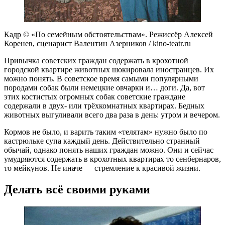
Кадр © «По семейным обстоятельствам». Режиссёр Алексей
Коренев, сценарист Валентин Азерников / kino-teatr.ru
Привычка советских граждан содержать в крохотной
городской квартире животных шокировала иностранцев. Их
можно понять. В советское время самыми популярными
породами собак были немецкие овчарки и… доги. Да, вот
этих костистых огромных собак советские граждане
содержали в двух- или трёхкомнатных квартирах. Бедных
животных выгуливали всего два раза в день: утром и вечером.
Кормов не было, и варить таким «телятам» нужно было по
кастрюльке супа каждый день. Действительно странный
обычай, однако понять наших граждан можно. Они и сейчас
умудряются содержать в крохотных квартирах то сенбернаров,
то мейкунов. Не иначе — стремление к красивой жизни.
Делать всё своими руками