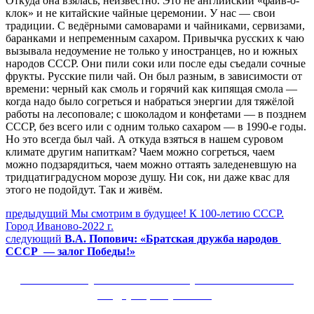
Откуда она взялась, неизвестно. Это не английский «файв-о-
клок» и не китайские чайные церемонии. У нас — свои
традиции. С ведёрными самоварами и чайниками, сервизами,
баранками и непременным сахаром. Привычка русских к чаю
вызывала недоумение не только у иностранцев, но и южных
народов СССР. Они пили соки или после еды съедали сочные
фрукты. Русские пили чай. Он был разным, в зависимости от
времени: черный как смоль и горячий как кипящая смола —
когда надо было согреться и набраться энергии для тяжёлой
работы на лесоповале; с шоколадом и конфетами — в позднем
СССР, без всего или с одним только сахаром — в 1990-е годы.
Но это всегда был чай. А откуда взяться в нашем суровом
климате другим напиткам? Чаем можно согреться, чаем
можно подзарядиться, чаем можно оттаять заледеневшую на
тридцатиградусном морозе душу. Ни сок, ни даже квас для
этого не подойдут. Так и живём.
Навигация
Предыдущий
предыдущий
Мы смотрим в будущее! К 100-летию СССР.
пост:
Город Иваново-2022 г.
по
Следующее
следующий
В.А. Попович: «Братская дружба народов
записям
сообщение:
СССР — залог Победы!»
Сайт Коммунистической партии Российской
Федерации (КПРФ)