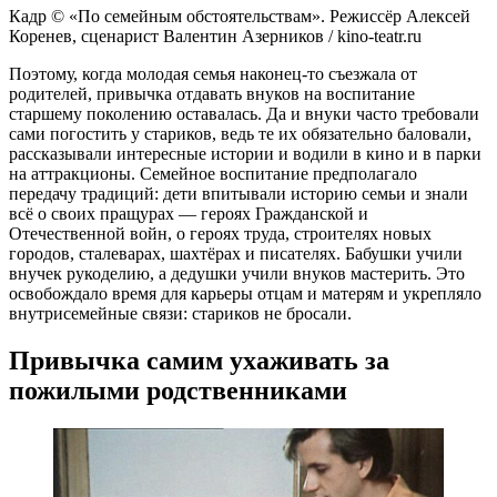
Кадр © «По семейным обстоятельствам». Режиссёр Алексей
Коренев, сценарист Валентин Азерников / kino-teatr.ru
Поэтому, когда молодая семья наконец-то съезжала от
родителей, привычка отдавать внуков на воспитание
старшему поколению оставалась. Да и внуки часто требовали
сами погостить у стариков, ведь те их обязательно баловали,
рассказывали интересные истории и водили в кино и в парки
на аттракционы. Семейное воспитание предполагало
передачу традиций: дети впитывали историю семьи и знали
всё о своих пращурах — героях Гражданской и
Отечественной войн, о героях труда, строителях новых
городов, сталеварах, шахтёрах и писателях. Бабушки учили
внучек рукоделию, а дедушки учили внуков мастерить. Это
освобождало время для карьеры отцам и матерям и укрепляло
внутрисемейные связи: стариков не бросали.
Привычка самим ухаживать за
пожилыми родственниками