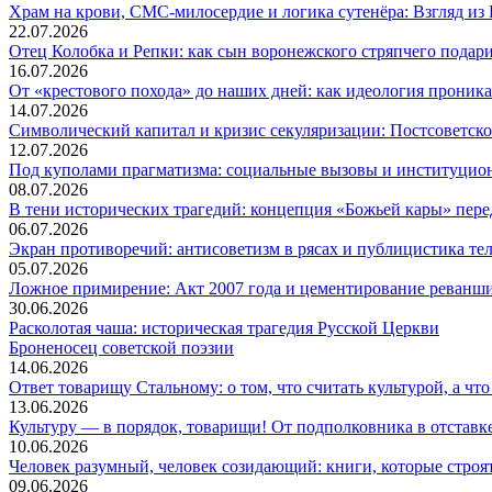
Храм на крови, СМС-милосердие и логика сутенёра: Взгляд из
22.07.2026
Отец Колобка и Репки: как сын воронежского стряпчего подар
16.07.2026
От «крестового похода» до наших дней: как идеология проник
14.07.2026
Символический капитал и кризис секуляризации: Постсоветско
12.07.2026
Под куполами прагматизма: социальные вызовы и институцио
08.07.2026
В тени исторических трагедий: концепция «Божьей кары» пере
06.07.2026
Экран противоречий: антисоветизм в рясах и публицистика т
05.07.2026
Ложное примирение: Акт 2007 года и цементирование реванш
30.06.2026
Раскол
Расколотая чаша: историческая трагедия Русской Церкви
Броненосец
чаша:
Броненосец советской поэзии
советской
истори
14.06.2026
поэзии
трагед
Ответ товарищу Стальному: о том, что считать культурой, а чт
Русско
13.06.2026
Церкв
Культуру — в порядок, товарищи! От подполковника в отставк
10.06.2026
Человек разумный, человек созидающий: книги, которые строя
09.06.2026