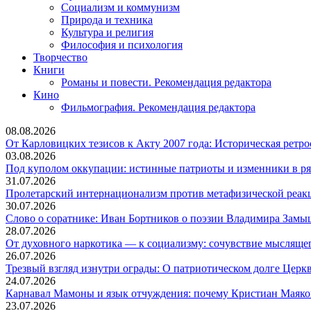
Социализм и коммунизм
Природа и техника
Культура и религия
Философия и психология
Творчество
Книги
Романы и повести. Рекомендация редактора
Кино
Фильмография. Рекомендация редактора
08.08.2026
От Карловицких тезисов к Акту 2007 года: Историческая ретр
03.08.2026
Под куполом оккупации: истинные патриоты и изменники в ря
31.07.2026
Пролетарский интернационализм против метафизической реакц
30.07.2026
Слово о соратнике: Иван Бортников о поэзии Владимира Замы
28.07.2026
От духовного наркотика — к социализму: сочувствие мыслящег
26.07.2026
Трезвый взгляд изнутри ограды: О патриотическом долге Церкв
24.07.2026
Карнавал Мамоны и язык отчуждения: почему Кристиан Маяко
23.07.2026