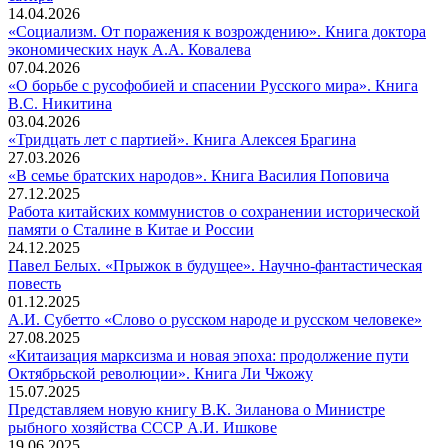
«Думский
фант
14.04.2026
переход
и
«Социализм. От поражения к возрождению». Книга доктора
2026».
«Социализм.
сати
экономических наук А.А. Ковалева
Политическая
От
07.04.2026
фантастика
поражения
«О борьбе с русофобией и спасении Русского мира». Книга
и
«О
к
В.С. Никитина
сатира
борьбе
возрождению».
03.04.2026
с
Книга
«Тридцать
«Тридцать лет с партией». Книга Алексея Брагина
русофобией
доктора
лет
27.03.2026
и
экономических
с
«В
«В семье братских народов». Книга Василия Поповича
спасении
наук
партией».
семье
27.12.2025
Русского
А.А.
Книга
братски
Работа китайских коммунистов о сохранении исторической
мира».
Ковалева
Работа
Алексея
народов
памяти о Сталине в Китае и России
Книга
китайских
Брагина
Книга
24.12.2025
В.С.
коммунистов
Василия
Павел Белых. «Прыжок в будущее». Научно-фантастическая
Павел
Никитина
о
Попови
повесть
Белых.
сохранении
01.12.2025
«Прыжок
исторической
А.И
А.И. Субетто «Слово о русском народе и русском человеке»
в
памяти
Суб
27.08.2025
будущее».
о
«Сл
«Китаизация марксизма и новая эпоха: продолжение пути
Научно-
Сталине
«Китаизация
о
Октябрьской революции». Книга Ли Чжожу
фантастическая
в
марксизма
рус
15.07.2025
повесть
Китае
и
нар
Представляем новую книгу В.К. Зиланова о Министре
и
Представляем
новая
и
рыбного хозяйства СССР А.И. Ишкове
России
новую
эпоха:
рус
19.06.2025