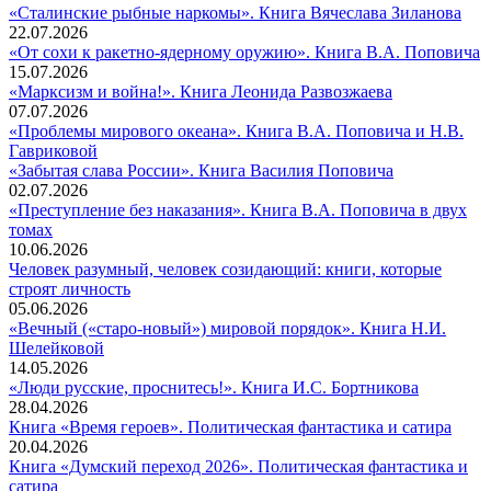
Вэйгуана».
щита
Вячес
«Ст
«Сталинские рыбные наркомы». Книга Вячеслава Зиланова
Книга
России».
Зилан
рыб
22.07.2026
китайского
Книга
нар
«
«От сохи к ракетно-ядерному оружию». Книга В.А. Поповича
марксиста
Василия
Кни
с
15.07.2026
Ли
Поповича
«Марксизм
Вяч
к
«Марксизм и война!». Книга Леонида Развозжаева
Чжожу
(о
и
Зил
р
07.07.2026
судьбе
война!».
я
«Проблемы мирового океана». Книга В.А. Поповича и Н.В.
«Проблемы
прошедших
Книга
о
Гавриковой
мирового
через
Леонида
«Забытая
К
«Забытая слава России». Книга Василия Поповича
океана».
радиацию)
Развозжаева
слава
В
02.07.2026
Книга
России».
П
«Преступление без наказания». Книга В.А. Поповича в двух
«Преступление
В.А.
Книга
томах
без
Поповича
Василия
10.06.2026
наказания».
и
Поповича
Человек разумный, человек созидающий: книги, которые
Книга
Н.В.
Человек
строят личность
В.А.
Гавриковой
разумный,
05.06.2026
Поповича
человек
«Вечный («старо-новый») мировой порядок». Книга Н.И.
в
«Вечный
созидающий:
Шелейковой
двух
(«старо-
книги,
14.05.2026
томах
новый»)
которые
«Люди
«Люди русские, проснитесь!». Книга И.С. Бортникова
мировой
строят
русские,
28.04.2026
порядок».
личность
проснитес
Книг
Книга «Время героев». Политическая фантастика и сатира
Книга
Книга
«Вре
20.04.2026
Н.И.
И.С.
герое
Книга «Думский переход 2026». Политическая фантастика и
Книга
Шелейковой
Бортнико
Поли
сатира