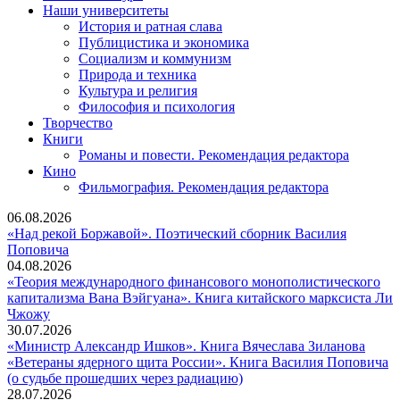
Наши университеты
История и ратная слава
Публицистика и экономика
Социализм и коммунизм
Природа и техника
Культура и религия
Философия и психология
Творчество
Книги
Романы и повести. Рекомендация редактора
Кино
Фильмография. Рекомендация редактора
06.08.2026
«Над рекой Боржавой». Поэтический сборник Василия
«Над
Поповича
рекой
04.08.2026
Боржавой».
«Теория международного финансового монополистического
Поэтический
капитализма Вана Вэйгуана». Книга китайского марксиста Ли
«Теория
сборник
Чжожу
международного
Василия
30.07.2026
финансового
Поповича
«Мин
«Министр Александр Ишков». Книга Вячеслава Зиланова
монополистического
Алек
«Ветераны ядерного щита России». Книга Василия Поповича
капитализма
«Ветераны
Ишко
(о судьбе прошедших через радиацию)
Вана
ядерного
Книг
28.07.2026