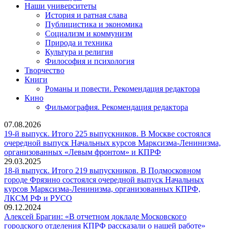
Наши университеты
История и ратная слава
Публицистика и экономика
Социализм и коммунизм
Природа и техника
Культура и религия
Философия и психология
Творчество
Книги
Романы и повести. Рекомендация редактора
Кино
Фильмография. Рекомендация редактора
07.08.2026
19-й выпуск. Итого 225 выпускников. В Москве состоялся
очередной выпуск Начальных курсов Марксизма-Ленинизма,
19-
организованных «Левым фронтом» и КПРФ
й
29.03.2025
выпуск.
18-й выпуск. Итого 219 выпускников. В Подмосковном
Итого
городе Фрязино состоялся очередной выпуск Начальных
225
курсов Марксизма-Ленинизма, организованных КПРФ,
18-
выпускников.
ЛКСМ РФ и РУСО
й
В
09.12.2024
выпуск.
Москве
Алексей Брагин: «В отчетном докладе Московского
Итого
состоялся
Алекс
городского отделения КПРФ рассказали о нашей работе»