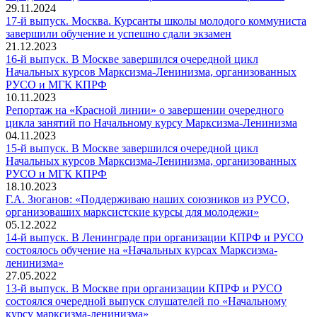
219
очередной
Брагин
29.11.2024
выпускников.
выпуск
«В
17-й выпуск. Москва. Курсанты школы молодого коммуниста
В
Начальных
17-
отчет
завершили обучение и успешно сдали экзамен
Подмосковном
курсов
й
доклад
21.12.2023
городе
Марксизма-
выпуск.
Моско
16-й выпуск. В Москве завершился очередной цикл
Фрязино
Ленинизма,
Москва.
городс
Начальных курсов Марксизма-Ленинизма, организованных
состоялся
16-
организованных
Курсанты
отделе
РУСО и МГК КПРФ
очередной
й
«Левым
школы
КПРФ
10.11.2023
выпуск
выпуск.
фронтом»
молодого
расска
Репортаж на «Красной линии» о завершении очередного
Начальных
В
и
коммуниста
о
Реп
цикла занятий по Начальному курсу Марксизма-Ленинизма
курсов
Москве
КПРФ
завершили
нашей
на
04.11.2023
Марксизма-
завершился
обучение
работе
«Кр
15-й выпуск. В Москве завершился очередной цикл
Ленинизма,
очередной
и
лин
Начальных курсов Марксизма-Ленинизма, организованных
организованных
цикл
15-
успешно
о
РУСО и МГК КПРФ
КПРФ,
Начальных
й
сдали
зав
18.10.2023
ЛКСМ
курсов
выпуск.
экзамен
оче
Г.А. Зюганов: «Поддерживаю наших союзников из РУСО,
РФ
Марксизма-
В
Г.А.
цик
организоваших марксистские курсы для молодежи»
и
Ленинизма,
Москве
Зюганов:
зан
05.12.2022
РУСО
организованных
завершился
«Поддержи
по
14-й выпуск. В Ленинграде при организации КПРФ и РУСО
РУСО
очередной
наших
Нач
состоялось обучение на «Начальных курсах Марксизма-
14-
и
цикл
союзников
кур
ленинизма»
й
МГК
Начальных
из
Мар
27.05.2022
выпуск.
КПРФ
курсов
РУСО,
Лен
13-й выпуск. В Москве при организации КПРФ и РУСО
В
Марксизма-
организова
состоялся очередной выпуск слушателей по «Начальному
Ленинграде
Ленинизма,
13-
марксистск
курсу марксизма-ленинизма»