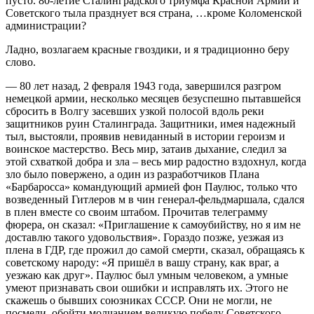
пусто. 80-летие Сталинградского триумфа Красной Армии и
Советского тыла празднует вся страна, …кроме Коломенской
администрации?
Ладно, возлагаем красные гвоздики, и я традиционно беру
слово.
— 80 лет назад, 2 февраля 1943 года, завершился разгром
немецкой армии, несколько месяцев безуспешно пытавшейся
сбросить в Волгу засевших узкой полосой вдоль реки
защитников руин Сталинграда. Защитники, имея надежный
тыл, выстояли, проявив невиданный в истории героизм и
воинское мастерство. Весь мир, затаив дыхание, следил за
этой схваткой добра и зла – весь мир радостно вздохнул, когда
зло было повержено, а один из разработчиков Плана
«Барбаросса» командующий армией фон Паулюс, только что
возведенный Гитлеров м в чин генерал-фельдмаршала, сдался
в плен вместе со своим штабом. Прочитав телеграмму
фюрера, он сказал: «Приглашение к самоубийству, но я им не
доставлю такого удовольствия». Гораздо позже, уезжая из
плена в ГДР, где прожил до самой смерти, сказал, обращаясь к
советскому народу: «Я пришёл в вашу страну, как враг, а
уезжаю как друг». Паулюс был умным человеком, а умные
умеют признавать свои ошибки и исправлять их. Этого не
скажешь о бывших союзниках СССР. Они не могли, не
посмели, обойти молчанием великую победу Советского