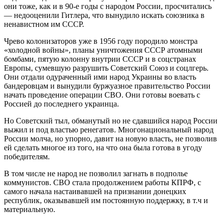
они тоже, как и в 90-е годы с народом России, просчитались
— недооценили Гитлера, что вынудило искать союзника в
ненавистном им СССР.
Чрево колонизаторов уже в 1956 году породило монстра
«холодной войны», планы уничтожения СССР атомными
бомбами, пятую колонну внутрии СССР и в соцстранах
Европы, сумевшую разрушить Советский Союз и соцлгерь.
Они отдали одураченный ими народ Украины во власть
бандеровцам и вынудили буржуазное правительство России
начать проведение операции СВО. Они готовы воевать с
Россией до последнего украинца.
Но Советский тыл, обманутый но не сдавшийся народ России
выжил и под властью ренегатов. Многонациональный народ
России молча, но упорно, давит на новую власть, не позволив
ей сделать многое из того, на что она была готова в угоду
победителям.
В том числе не народ не позволил загнать в подполье
коммунистов. СВО стала продолжением работы КПРФ, с
самого начала настаивавшей на признании донецких
республик, оказывавшей им постоянную поддержку, в т.ч и
материальную.