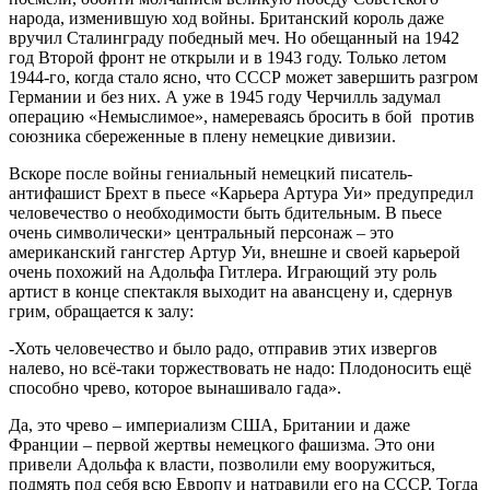
народа, изменившую ход войны. Британский король даже
вручил Сталинграду победный меч. Но обещанный на 1942
год Второй фронт не открыли и в 1943 году. Только летом
1944-го, когда стало ясно, что СССР может завершить разгром
Германии и без них. А уже в 1945 году Черчилль задумал
операцию «Немыслимое», намереваясь бросить в бой против
союзника сбереженные в плену немецкие дивизии.
Вскоре после войны гениальный немецкий писатель-
антифашист Брехт в пьесе «Карьера Артура Уи» предупредил
человечество о необходимости быть бдительным. В пьесе
очень символически» центральный персонаж – это
американский гангстер Артур Уи, внешне и своей карьерой
очень похожий на Адольфа Гитлера. Играющий эту роль
артист в конце спектакля выходит на авансцену и, сдернув
грим, обращается к залу:
-Хоть человечество и было радо, отправив этих извергов
налево, но всё-таки торжествовать не надо: Плодоносить ещё
способно чрево, которое вынашивало гада».
Да, это чрево – империализм США, Британии и даже
Франции – первой жертвы немецкого фашизма. Это они
привели Адольфа к власти, позволили ему вооружиться,
подмять под себя всю Европу и натравили его на СССР. Тогда