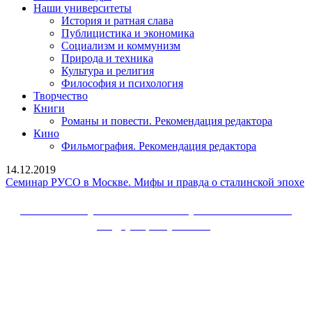
Наши университеты
История и ратная слава
Публицистика и экономика
Социализм и коммунизм
Природа и техника
Культура и религия
Философия и психология
Творчество
Книги
Романы и повести. Рекомендация редактора
Кино
Фильмография. Рекомендация редактора
14.12.2019
С
Семинар РУСО в Москве. Мифы и правда о сталинской эпохе
Р
в
Сайт Коммунистической партии Российской
М
Федерации (КПРФ)
М
и
Вверх
п
о
с
э