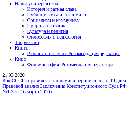
Наши университеты
История и ратная слава
Публицистика и экономика
Социализм и коммунизм
Природа и техника
Культура и религия
Философия и психология
Творчество
Книги
Романы и повести. Рекомендация редактора
Кино
Фильмография. Рекомендация редактора
21.03.2020
Как
Как СССР справился с эпидемией черной оспы за 19 дней
ССС
Правовой анализ Заключения Конституционного Суда РФ
Правовой
справ
№1-З от 16 марта 2020 г.
анализ
с
Заключения
эпид
Сайт Коммунистической партии Российской
Конституционного
черн
Федерации (КПРФ)
Суда
оспы
РФ
за
Вверх
№1-
19
З
дней
от