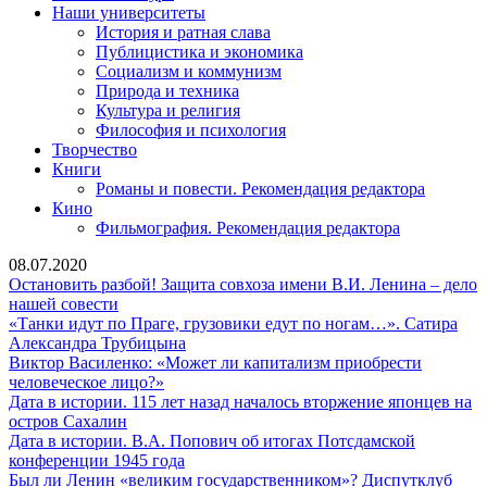
Наши университеты
История и ратная слава
Публицистика и экономика
Социализм и коммунизм
Природа и техника
Культура и религия
Философия и психология
Творчество
Книги
Романы и повести. Рекомендация редактора
Кино
Фильмография. Рекомендация редактора
08.07.2020
Остановить разбой! Защита совхоза имени В.И. Ленина – дело
Остановить
нашей совести
разбой!
«Танки идут по Праге, грузовики едут по ногам…». Сатира
Защита
«Танки
Александра Трубицына
совхоза
идут
Виктор Василенко: «Может ли капитализм приобрести
имени
Виктор
по
человеческое лицо?»
В.И.
Василенко:
Праге,
Дата в истории. 115 лет назад началось вторжение японцев на
Ленина
Дата
«Может
грузовики
остров Сахалин
–
в
ли
едут
Дата в истории. В.А. Попович об итогах Потсдамской
дело
истории.
капитализм
Дата
по
конференции 1945 года
нашей
115
приобрести
в
ногам…».
Был
Был ли Ленин «великим государственником»? Диспутклуб