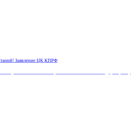
Поддержать
пытаний! Заявление ЦК КПРФ
народ
Белоруссии
Коммунистической партии Российской Федерации 
перед
лицом
исторических
испытаний!
Заявление
ЦК
КПРФ