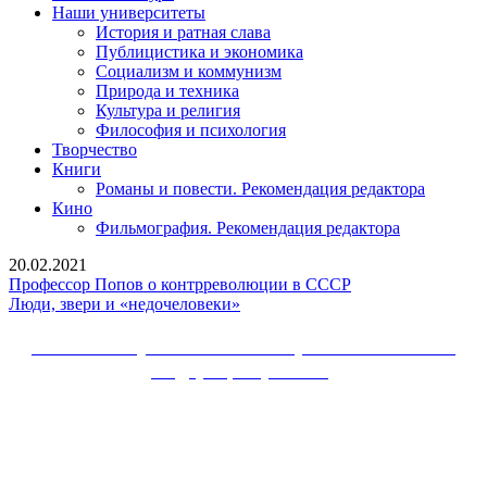
Наши университеты
История и ратная слава
Публицистика и экономика
Социализм и коммунизм
Природа и техника
Культура и религия
Философия и психология
Творчество
Книги
Романы и повести. Рекомендация редактора
Кино
Фильмография. Рекомендация редактора
20.02.2021
Профессор
Профессор Попов о контрреволюции в СССР
Люди,
Попов
Люди, звери и «недочеловеки»
звери
о
и
контрреволюции
Сайт Коммунистической партии Российской
«недочеловеки»
в
Федерации (КПРФ)
СССР
Вверх