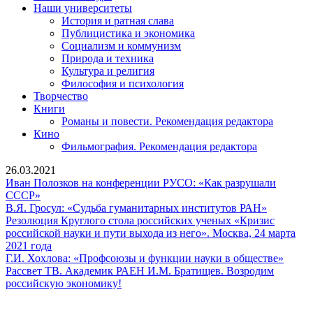
Наши университеты
История и ратная слава
Публицистика и экономика
Социализм и коммунизм
Природа и техника
Культура и религия
Философия и психология
Творчество
Книги
Романы и повести. Рекомендация редактора
Кино
Фильмография. Рекомендация редактора
26.03.2021
Иван Полозков на конференции РУСО: «Как разрушали
Иван
СССР»
Полозков
В.Я.
В.Я. Гросул: «Судьба гуманитарных институтов РАН»
на
Гросул:
Резолюция Круглого стола российских ученых «Кризис
конференции
«Судьба
российской науки и пути выхода из него». Москва, 24 марта
РУСО:
Резолюция
гуманита
2021 года
«Как
Круглого
институт
Г.И.
Г.И. Хохлова: «Профсоюзы и функции науки в обществе»
разрушали
стола
РАН»
Хохло
Рассвет ТВ. Академик РАЕН И.М. Братищев. Возродим
СССР»
российских
Рассвет
«Про
российскую экономику!
ученых
ТВ.
и
«Кризис
Академик
функ
Сайт Коммунистической партии Российской