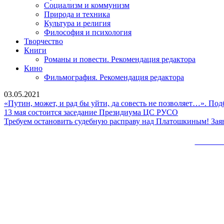
Социализм и коммунизм
Природа и техника
Культура и религия
Философия и психология
Творчество
Книги
Романы и повести. Рекомендация редактора
Кино
Фильмография. Рекомендация редактора
03.05.2021
«Путин, может, и рад бы уйти, да совесть не позволяет…». По
13
13 мая состоится заседание Президиума ЦС РУСО
мая
Требуем остановить судебную расправу над Платошкиным! За
состоится
заседание
Сайт 
Президиума
ЦС
Вверх
РУСО