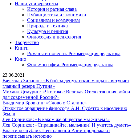
Наши университеты
История и ратная слава
Публицистика и экономика
Социализм и коммунизм
Природа и техника
Культура и религия
Философия и психология
Творчество
Книги
Романы и повести. Рекомендация редактора
Кино
Фильмография. Рекомендация редактора
23.06.2021
Вячеслав Зиланов: «В бой за депутатские мандаты вступает
Вячеслав
главный резерв Путина»
Зиланов:
Михаил Демурин: «Что такое Великая Отечественная война
«В
Михаил
для современной России?»
бой
Демурин:
Владимир
Владимир Бровкин: «Слово о Сталине»
за
«Что
Бровкин:
Открытое обращение философа А.И. Субетто к населению
Открытое
депутатские
такое
«Слово
Земли
обращение
мандаты
Великая
о
Лев
Лев Сорников: «В каком же обществе мы живем?»
философа
вступает
Отечественная
Сталине»
Сорников:
Ле
Лев Сорников: «Спрашивайте, мальчики! И учитесь думать»
А.И.
главный
война
«В
Со
Власти республик Центральной Азии продолжают
Субетто
Власти
резерв
для
каком
«С
переписывать историю