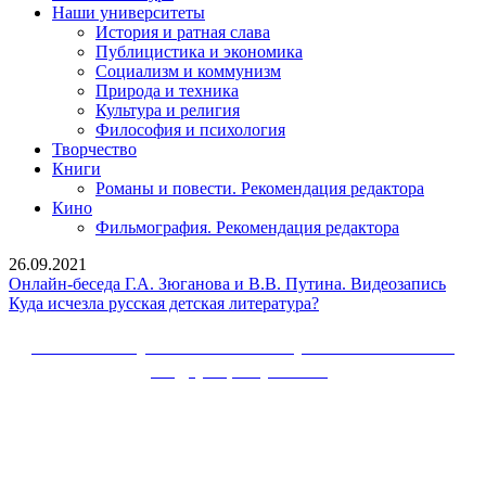
Наши университеты
История и ратная слава
Публицистика и экономика
Социализм и коммунизм
Природа и техника
Культура и религия
Философия и психология
Творчество
Книги
Романы и повести. Рекомендация редактора
Кино
Фильмография. Рекомендация редактора
26.09.2021
Онла
Онлайн-беседа Г.А. Зюганова и В.В. Путина. Видеозапись
Куда
бесед
Куда исчезла русская детская литература?
исчезла
Г.А.
русская
Зюга
Сайт Коммунистической партии Российской
детская
и
Федерации (КПРФ)
литература?
В.В.
Пути
Вверх
Виде