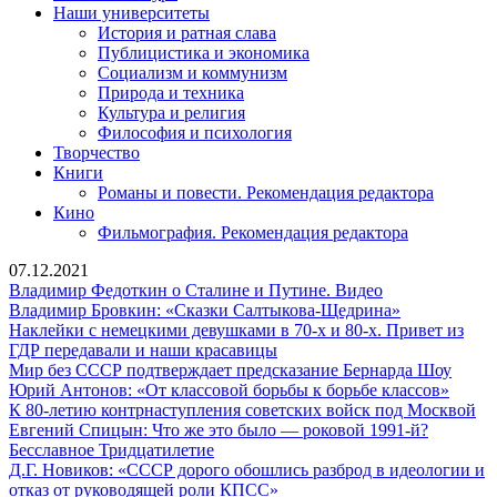
Наши университеты
История и ратная слава
Публицистика и экономика
Социализм и коммунизм
Природа и техника
Культура и религия
Философия и психология
Творчество
Книги
Романы и повести. Рекомендация редактора
Кино
Фильмография. Рекомендация редактора
07.12.2021
Владимир
Владимир Федоткин о Сталине и Путине. Видео
Федоткин
Владимир
Владимир Бровкин: «Сказки Салтыкова-Щедрина»
о
Бровкин:
Наклейки с немецкими девушками в 70-х и 80-х. Привет из
Наклейки
Сталине
«Сказки
ГДР передавали и наши красавицы
с
и
Салтыкова-
Мир
Мир без СССР подтверждает предсказание Бернарда Шоу
немецкими
Путине.
Щедрина»
Юрий
без
Юрий Антонов: «От классовой борьбы к борьбе классов»
девушками
Видео
Антон
СССР
К
К 80-летию контрнаступления советских войск под Москвой
в
Евгений
«От
подтв
80
Евгений Спицын: Что же это было — роковой 1991-й?
Бесславное
70-
Спицын:
класс
предс
ле
Бесславное Тридцатилетие
Тридцатилетие
х
Что
борьб
Берна
ко
Д.Г. Новиков: «СССР дорого обошлись разброд в идеологии и
и
Д.Г.
же
к
Шоу
со
отказ от руководящей роли КПСС»