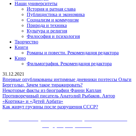
Наши университеты
История и ратная слава
Публицистика и экономика
Социализм и коммунизм
Природа и техника
Культура и религия
Философия и психология
Творчество
Книги
Романы и повести. Рекомендация редактора
Кино
Фильмография. Рекомендация редактора
31.12.2021
Впервые опубликованы интимные дневники поэтессы Ольги
Впервые
Берггольц. Зачем такое тиражировать?
опубликованы
Некоторые
Некоторые факты из биографии Фанни Каплан
интимные
факты
Противоречивый писатель Анатолий Рыбаков. Автор
Противоречивый
дневники
из
«Кортика» и «Детей Арбата»
писатель
поэтессы
Как
биографии
Как живут грузины после разрушения СССР?
Анатолий
Ольги
живут
Фанни
Рыбаков.
Берггольц.
грузины
Каплан
Сайт Коммунистической партии Российской
Автор
Зачем
после
Федерации (КПРФ)
«Кортика»
такое
разрушения
и
тиражировать?
СССР?