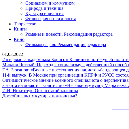
Социализм и коммунизм
Природа и техника
Культура и религия
Философия и психология
Творчество
Книги
Романы и повести. Рекомендация редактора
Кино
Фильмография. Рекомендация редактора
01.03.2022
Интервью с академиком Борисом Кашиным по текущей политич
Михаил Чистый: Переход к социализму – действенный способ 
Г.А. Зюганов: «Военные преступления нацистов-бандеровцев 
11-й выпуск. В Москве при организации КПРФ и РУСО состоял
Оптимистическое мнение военного специалиста о перспектива
3 марта начинаются занятия по «Начальному курсу Марксизма
И.И.
И.И. Никитчук: Оскал пятой колонны
Достойны
Никитчук:
Достойны ль их кумиры поклоненья?
ль
Оскал
их кумиры поклоненья?
пятой
Сайт 
колонны
Вверх