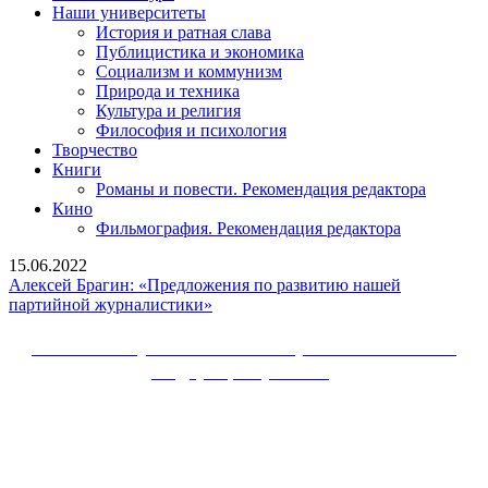
Наши университеты
История и ратная слава
Публицистика и экономика
Социализм и коммунизм
Природа и техника
Культура и религия
Философия и психология
Творчество
Книги
Романы и повести. Рекомендация редактора
Кино
Фильмография. Рекомендация редактора
15.06.2022
Алексей Брагин: «Предложения по развитию нашей
Алексей
партийной журналистики»
Брагин:
«Предложения
Сайт Коммунистической партии Российской
по
Федерации (КПРФ)
развитию
нашей
Вверх
партийной
журналистики»