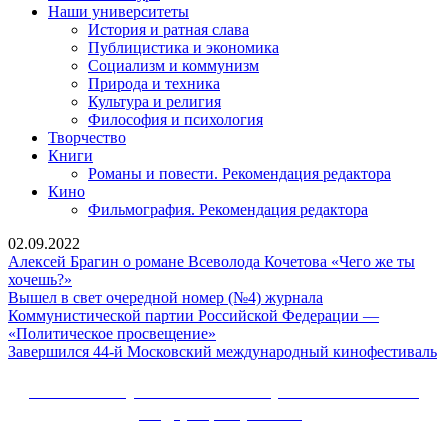
Наши университеты
История и ратная слава
Публицистика и экономика
Социализм и коммунизм
Природа и техника
Культура и религия
Философия и психология
Творчество
Книги
Романы и повести. Рекомендация редактора
Кино
Фильмография. Рекомендация редактора
02.09.2022
Алексей Брагин о романе Всеволода Кочетова «Чего же ты
Алексей
хочешь?»
Брагин
Вышел в свет очередной номер (№4) журнала
о
Коммунистической партии Российской Федерации —
романе
Вышел
«Политическое просвещение»
Всеволода
в
З
Завершился 44-й Московский международный кинофестиваль
Кочетова
свет
4
«Чего
очередной
й
Сайт Коммунистической партии Российской
же
номер
М
Федерации (КПРФ)
ты
(№4)
м
хочешь?»
журнала
к