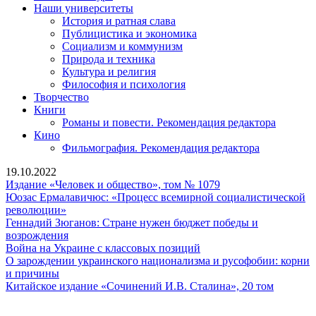
Наши университеты
История и ратная слава
Публицистика и экономика
Социализм и коммунизм
Природа и техника
Культура и религия
Философия и психология
Творчество
Книги
Романы и повести. Рекомендация редактора
Кино
Фильмография. Рекомендация редактора
19.10.2022
Издание
Издание «Человек и общество», том № 1079
«Человек
Юозас Ермалавичюс: «Процесс всемирной социалистической
Юозас
и
революции»
Ермалавичюс:
общество»,
Геннадий Зюганов: Стране нужен бюджет победы и
«Процесс
Геннадий
том
возрождения
всемирной
Зюганов:
Война
№
Война на Украине с классовых позиций
социалистической
Стране
на
1079
О зарождении украинского национализма и русофобии: корни
О
революции»
нужен
Украине
и причины
зарождении
бюджет
с
Китайск
Китайское издание «Сочинений И.В. Сталина», 20 том
украинского
победы
классовых
издание
национализма
и
позиций
«Сочине
Сайт Коммунистической партии Российской