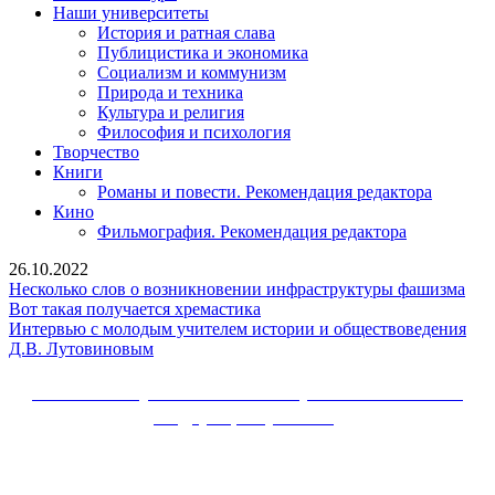
Наши университеты
История и ратная слава
Публицистика и экономика
Социализм и коммунизм
Природа и техника
Культура и религия
Философия и психология
Творчество
Книги
Романы и повести. Рекомендация редактора
Кино
Фильмография. Рекомендация редактора
26.10.2022
Нес
Несколько слов о возникновении инфраструктуры фашизма
Вот
сло
Вот такая получается хремастика
такая
о
Интервью с молодым учителем истории и обществоведения
Интервью
получается
воз
Д.В. Лутовиновым
с
хремастика
инф
молодым
фаш
Сайт Коммунистической партии Российской
учителем
Федерации (КПРФ)
истории
и
Вверх
обществоведения
Д.В.