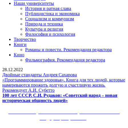
Наши университеты
История и ратная слава
Публицистика и экономика
Социализм и коммунизм
Природа и техника
Культура и религия
Философия и психология
Творчество
Книги
Романы и повести. Рекомендация редактора
Кино
Фильмография. Рекомендация редактора
28.12.2022
Двойные
Двойные стандарты Андрея Сахарова
стандарты
«Программирование здоровья». Книга для тех людей, которые
Андрея
намереваются прожить долгую и счастливую жизнь.
«Программирование
Сахарова
Рекомендует А.И. Субетто
здоровья».
100 лет СССР. С.И. Рудаков: «Советский народ – новая
Книга
100
историческая общность людей»
для
лет
тех
СССР.
Сайт Коммунистической партии Российской
людей,
С.И.
Федерации (КПРФ)
которые
Рудаков:
намереваются
«Советский