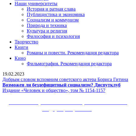
Наши университеты
История и ратная слава
Публицистика и экономика
Социализм и коммунизм
Природа и техника
Культура и религия
Философия и психология
Творчество
Книги
Романы и повести. Рекомендация редактора
Кино
Фильмография. Рекомендация редактора
19.02.2023
До
Добрым словом вспомним советского актера Бориса Гитина
Возмо
сло
Возможен ли бездефицитный социализм? Диспутклуб
Издание
ли
всп
Издание «Человек и общество», том № 1154-1157
«Человек
безде
сов
и
социал
акт
Сайт Коммунистической партии Российской
общество»,
Диспут
Бор
Федерации (КПРФ)
том
Гит
№
Вверх
1154-
1157