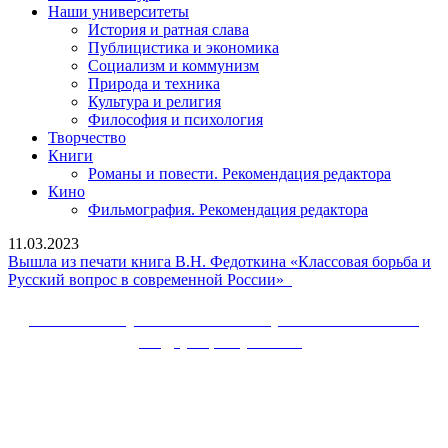
Наши университеты
История и ратная слава
Публицистика и экономика
Социализм и коммунизм
Природа и техника
Культура и религия
Философия и психология
Творчество
Книги
Романы и повести. Рекомендация редактора
Кино
Фильмография. Рекомендация редактора
11.03.2023
Вышла из печати книга В.Н. Федоткина «Классовая борьба и
Вышла
Русский вопрос в современной России»
из
печати
Сайт Коммунистической партии Российской
книга
Федерации (КПРФ)
В.Н.
Федоткина
Вверх
«Классовая
борьба
и
Русский