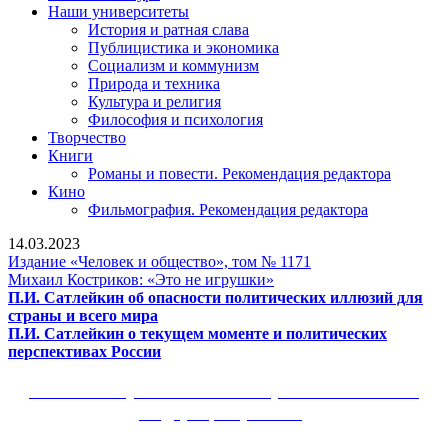
Наши университеты
История и ратная слава
Публицистика и экономика
Социализм и коммунизм
Природа и техника
Культура и религия
Философия и психология
Творчество
Книги
Романы и повести. Рекомендация редактора
Кино
Фильмография. Рекомендация редактора
14.03.2023
Издание
Издание «Человек и общество», том № 1171
Михаил
«Человек
Михаил Костриков: «Это не игрушки»
Костриков:
и
П.И. Сатлейкин об опасности политических иллюзий для
П.И.
«Это
общество»,
страны и всего мира
Сатлейкин
не
том
П.И. Сатлейкин о текущем моменте и политических
об
П.И.
игрушки»
№
перспективах России
опасности
Сатлейкин
1171
политических
о
Сайт Коммунистической партии Российской
иллюзий
текущем
Федерации (КПРФ)
для
моменте
страны
и