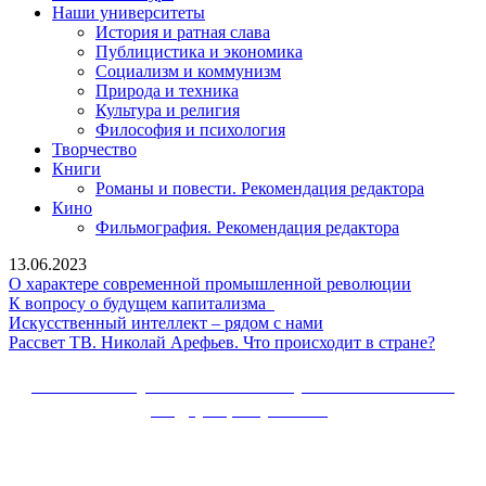
Наши университеты
История и ратная слава
Публицистика и экономика
Социализм и коммунизм
Природа и техника
Культура и религия
Философия и психология
Творчество
Книги
Романы и повести. Рекомендация редактора
Кино
Фильмография. Рекомендация редактора
13.06.2023
О
О характере современной промышленной революции
К
характере
К вопросу о будущем капитализма
вопросу
Искусственный
современ
Искусственный интеллект – рядом с нами
о
интеллект
промышл
Рассве
Рассвет ТВ. Николай Арефьев. Что происходит в стране?
будущем
–
революци
ТВ.
капитализма
рядом
Никол
Сайт Коммунистической партии Российской
с
Арефье
Федерации (КПРФ)
нами
Что
происх
Вверх
в
стране