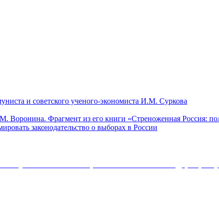
Коммуни
ниста и советского ученого-экономиста И.М. Суркова
Воронеж
области
.М. Воронина. Фрагмент из его книги «Стреноженная Россия: п
Владимир
поздрави
ировать законодательство о выборах в России
о
Федоткин
с
и
юбилеем
Алексей
коммунис
Брагин
и
Коммунистической партии Российской Федерации 
о
советско
необходимости
ученого-
реформировать
экономис
законодательство
И.М.
о
Суркова
выборах