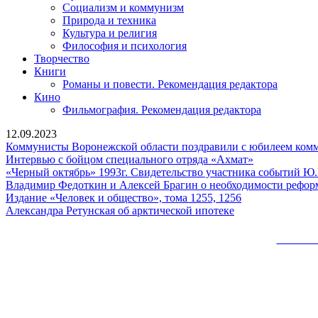
Социализм и коммунизм
Природа и техника
Культура и религия
Философия и психология
Творчество
Книги
Романы и повести. Рекомендация редактора
Кино
Фильмография. Рекомендация редактора
12.09.2023
Коммунисты Воронежской области поздравили с юбилеем комму
Интервью
Интервью с бойцом специального отряда «Ахмат»
с
«Черный октябрь» 1993г. Свидетельство участника событий Ю
бойцом
Владимир Федоткин и Алексей Брагин о необходимости реформ
Издание
специальног
Издание «Человек и общество», тома 1255, 1256
Александра
«Человек
отряда
Александра Ретунская об арктической ипотеке
Ретунская
и
«Ахмат»
об
общество»,
Сайт 
арктической
тома
ипотеке
1255,
Вверх
1256