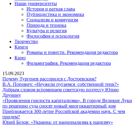
Наши университеты
История и ратная слава
Публицистика и экономика
Социализм и коммунизм
Природа и техника
Культура и религия
Философия и психология
Творчество
Книги
Романы и повести. Рекомендация редактора
Кино
Фильмография. Рекомендация редактора
15.09.2023
Почему
Почему Тургенев рассорился с Достоевским?
Тургенев
В.А.
В.А. Попович: «Неужели пугаемся собственной тени?»
рассорился
Попови
Добрым словом вспоминаем советскую поэтессу Юлию
Добрым
с
«Неуже
Друнину
словом
Достоевским?
пугаем
«Проявления гнилости капитализма». В городе Великие Луки
вспоминаем
«Проявл
собств
по решению суда сносят новый многоквартирный дом
советскую
гнилости
тени?»
Приближается 300-летие Российской академии наук. С чем
Приближается
поэтессу
капитали
придем?
300-
Юлию
Юрий
В
Юрий Белов: «Украина: от национализма к нацизму»
летие
Друнину
Белов:
городе
Российской
«Украина:
Великие
Сайт Коммунистической партии Российской