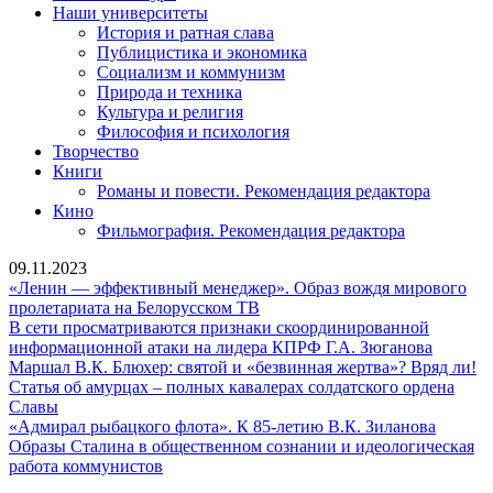
Наши университеты
История и ратная слава
Публицистика и экономика
Социализм и коммунизм
Природа и техника
Культура и религия
Философия и психология
Творчество
Книги
Романы и повести. Рекомендация редактора
Кино
Фильмография. Рекомендация редактора
09.11.2023
«Ленин — эффективный менеджер». Образ вождя мирового
«Ленин
пролетариата на Белорусском ТВ
—
В сети просматриваются признаки скоординированной
эффективный
В
информационной атаки на лидера КПРФ Г.А. Зюганова
менеджер».
сети
М
Маршал В.К. Блюхер: святой и «безвинная жертва»? Вряд ли!
Образ
просма
В.
Статья об амурцах – полных кавалерах солдатского ордена
Статья
вождя
призна
Бл
Славы
об
мирового
скоорд
«Адмир
св
«Адмирал рыбацкого флота». К 85-летию В.К. Зиланова
амурцах
пролетариата
информ
рыбацк
и
Образы Сталина в общественном сознании и идеологическая
–
Образы
на
атаки
флота».
«б
работа коммунистов
полных
Сталина
Белорусском
на
К
же