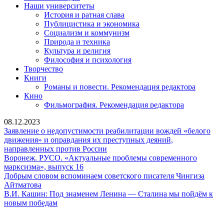
Наши университеты
История и ратная слава
Публицистика и экономика
Социализм и коммунизм
Природа и техника
Культура и религия
Философия и психология
Творчество
Книги
Романы и повести. Рекомендация редактора
Кино
Фильмография. Рекомендация редактора
08.12.2023
Заявление о недопустимости реабилитации вождей «белого
движения» и оправдания их преступных деяний,
Заявление
направленных против России
о
Воронеж. РУСО. «Актуальные проблемы современного
Воронеж.
недопустимости
марксизма», выпуск 16
РУСО.
реабилитации
Добрым словом вспоминаем советского писателя Чингиза
Добрым
«Актуальные
вождей
Айтматова
словом
проблемы
«белого
В.И. Кашин: Под знаменем Ленина — Сталина мы пойдём к
вспоминаем
В.И.
современного
движения»
новым победам
советского
Кашин:
марксизма»,
и
писателя
Под
выпуск
оправдания
Сайт Коммунистической партии Российской