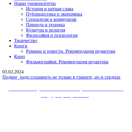
Наши университеты
История и ратная слава
Публицистика и экономика
Социализм и коммунизм
Природа и техника
Культура и религия
Философия и психология
Творчество
Книги
Романы и повести. Рекомендация редактора
Кино
Фильмография. Рекомендация редактора
03.02.2024
Подв
Подвиг надо сохранить не только в граните, но и сердцах
надо
сохра
Сайт Коммунистической партии Российской
не
Федерации (КПРФ)
тольк
в
Вверх
грани
но
и
сердц