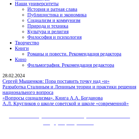
Наши университеты
История и ратная слава
Публицистика и экономика
Социализм и коммунизм
Природа и техника
Культура и религия
Философия и психология
Творчество
Книги
Романы и повести. Рекомендация редактора
Кино
Фильмография. Рекомендация редактора
28.02.2024
Сергей
Сергей Мышенков: Пора поставить точку над «и»
Мышенков:
Разработка Сталиным и Лениным теории и практики решения
Разработка
Пора
национального вопроса
Сталиным
«Вопросы
поставить
«Вопросы социализма». Книга А.А. Богданова
и
социализма».
точку
А.Л.
А.Л. Кругликов о школе советской и школе «современной»
Лениным
Книга
над
Круг
теории
А.А.
«и»
о
Сайт Коммунистической партии Российской
и
Богданова
школ
Федерации (КПРФ)
практики
сове
решения
и
Вверх
национального
школ