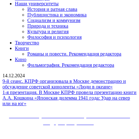
Наши университеты
История и ратная слава
Публицистика и экономика
Социализм и коммунизм
Природа и техника
Культура и религия
Философия и психология
Творчество
Книги
Романы и повести. Рекомендация редактора
Кино
Фильмография. Рекомендация редактора
14.12.2024
9-й сеанс. КПРФ организовала в Москве демонстрацию и
9-
обсуждение советской киноленты «Люди в океане»
й
1-я презентация. В Москве КПРФ провела презентацию книги
сеанс.
А.А. Кошкина «Японская дилемма 1941 года: Удар на север
1-
КПРФ
или на юг»
я
организовал
презентация.
в
Сайт Коммунистической партии Российской
В
Москве
Федерации (КПРФ)
Москве
демонстрац
КПРФ
и
Вверх
провела
обсуждение