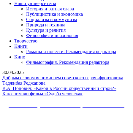
Наши университеты
История и ратная слава
Публицистика и экономика
Социализм и коммунизм
Природа и техника
Культура и религия
Философия и психология
Творчество
Книги
Романы и повести. Рекомендация редактора
Кино
Фильмография. Рекомендация редактора
30.04.2025
Добрым словом вспоминаем советского героя -фронтовика
Добрым
Таджибая Реджапова
словом
В.А.
В.А. Попович: «Какой в России общественный строй?»
вспоминаем
Как
Попови
Как снимали фильм «Судьба человека»
советского
снимали
«Какой
героя
фильм
в
Сайт Коммунистической партии Российской
-фронтовика
«Судьба
России
Федерации (КПРФ)
Таджибая
человека»
общест
Реджапова
строй?»
Вверх