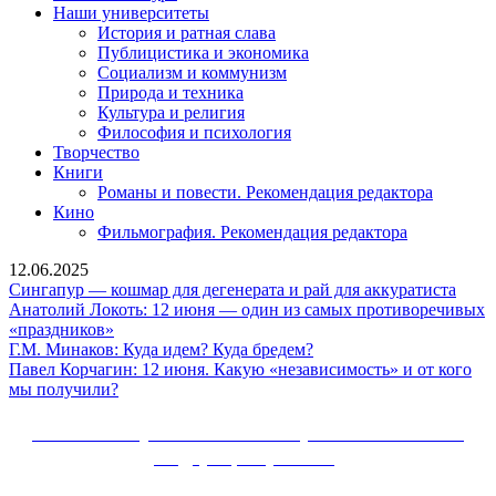
Наши университеты
История и ратная слава
Публицистика и экономика
Социализм и коммунизм
Природа и техника
Культура и религия
Философия и психология
Творчество
Книги
Романы и повести. Рекомендация редактора
Кино
Фильмография. Рекомендация редактора
12.06.2025
Синг
Сингапур — кошмар для дегенерата и рай для аккуратиста
—
Анатолий Локоть: 12 июня — один из самых противоречивых
Анатолий
кошм
«праздников»
Локоть:
Г.М.
для
Г.М. Минаков: Куда идем? Куда бредем?
12
Минаков:
деген
Павел Корчагин: 12 июня. Какую «независимость» и от кого
июня
Павел
Куда
и
мы получили?
—
Корчагин:
идем?
рай
один
12
Куда
для
Сайт Коммунистической партии Российской
из
июня.
бредем?
акку
Федерации (КПРФ)
самых
Какую
противоречивых
«независимость»