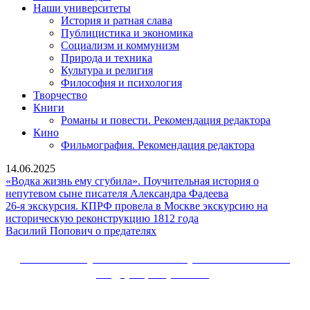
Наши университеты
История и ратная слава
Публицистика и экономика
Социализм и коммунизм
Природа и техника
Культура и религия
Философия и психология
Творчество
Книги
Романы и повести. Рекомендация редактора
Кино
Фильмография. Рекомендация редактора
14.06.2025
«Водка жизнь ему сгубила». Поучительная история о
«Водка
непутевом сыне писателя Александра Фадеева
жизнь
26-я экскурсия. КПРФ провела в Москве экскурсию на
26-
ему
историческую реконструкцию 1812 года
Василий
я
сгубила».
Василий Попович о предателях
Попович
экскурсия.
Поучительная
о
КПРФ
история
Сайт Коммунистической партии Российской
предателях
провела
о
Федерации (КПРФ)
в
непутевом
Москве
сыне
Вверх
экскурсию
писателя