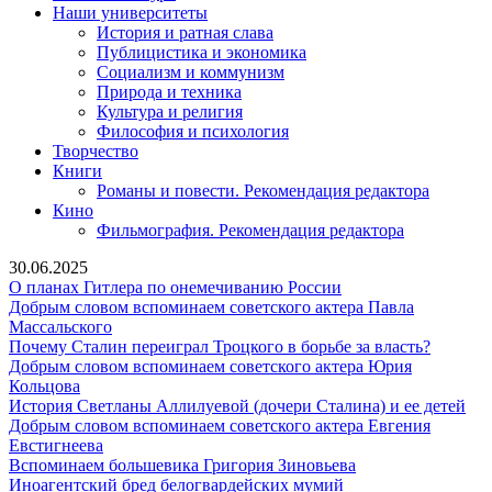
Наши университеты
История и ратная слава
Публицистика и экономика
Социализм и коммунизм
Природа и техника
Культура и религия
Философия и психология
Творчество
Книги
Романы и повести. Рекомендация редактора
Кино
Фильмография. Рекомендация редактора
30.06.2025
О
О планах Гитлера по онемечиванию России
планах
Добрым словом вспоминаем советского актера Павла
Добрым
Гитлера
Массальского
словом
по
Почему
Почему Сталин переиграл Троцкого в борьбе за власть?
вспоминаем
онемечиванию
Сталин
Добрым словом вспоминаем советского актера Юрия
Добрым
советского
России
переигр
Кольцова
словом
актера
Троцког
Ист
История Светланы Аллилуевой (дочери Сталина) и ее детей
вспоминаем
Павла
в
Св
Добрым словом вспоминаем советского актера Евгения
советского
Добрым
Массальского
борьбе
Ал
Евстигнеева
актера
словом
Вспоминаем
за
(до
Вспоминаем большевика Григория Зиновьева
Юрия
вспоминаем
Иноагентский
большевика
власть?
Ста
Иноагентский бред белогвардейских мумий