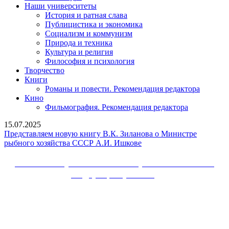
Наши университеты
История и ратная слава
Публицистика и экономика
Социализм и коммунизм
Природа и техника
Культура и религия
Философия и психология
Творчество
Книги
Романы и повести. Рекомендация редактора
Кино
Фильмография. Рекомендация редактора
15.07.2025
Представляем новую книгу В.К. Зиланова о Министре
Представляем
рыбного хозяйства СССР А.И. Ишкове
новую
книгу
Сайт Коммунистической партии Российской
В.К.
Федерации (КПРФ)
Зиланова
о
Вверх
Министре
рыбного
хозяйства
СССР