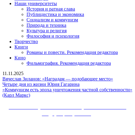
Наши университеты
История и ратная слава
Публицистика и экономика
Социализм и коммунизм
Природа и техника
Культура и религия
Философия и психология
Творчество
Книги
Романы и повести. Рекомендация редактора
Кино
Фильмография. Рекомендация редактора
11.11.2025
Вячеслав
Вячеслав Зиланов: «Наградам — подобающее место»
Четыре
Зиланов:
Четыре дня из жизни Юрия Гагарина
дня
«Наградам
«Коммунизм есть эпоха уничтожения частной собственности»
«Коммунизм
из
—
(Карл Маркс)
есть
жизни
подобающ
эпоха
Юрия
место»
Сайт Коммунистической партии Российской
уничтожения
Гагарина
Федерации (КПРФ)
частной
собственности»
Вверх
(Карл
Маркс)