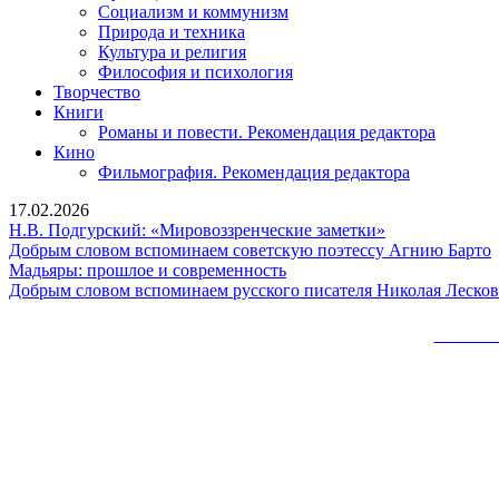
Социализм и коммунизм
Природа и техника
Культура и религия
Философия и психология
Творчество
Книги
Романы и повести. Рекомендация редактора
Кино
Фильмография. Рекомендация редактора
17.02.2026
Н.В.
Н.В. Подгурский: «Мировоззренческие заметки»
Подгурский:
Добрым словом вспоминаем советскую поэтессу Агнию Барто
Мадьяры:
«Мировоззрен
Мадьяры: прошлое и современность
прошлое
заметки»
Добрым словом вспоминаем русского писателя Николая Лесков
и
с
современность
п
Сайт 
Б
Вверх