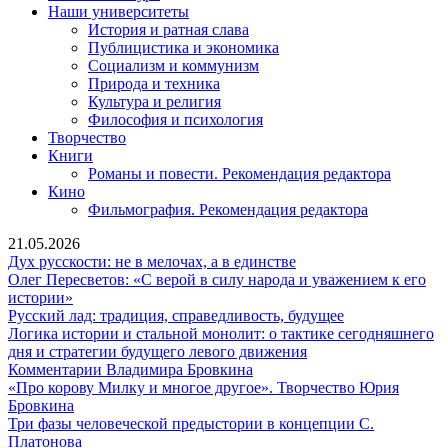
Наши университеты
История и ратная слава
Публицистика и экономика
Социализм и коммунизм
Природа и техника
Культура и религия
Философия и психология
Творчество
Книги
Романы и повести. Рекомендация редактора
Кино
Фильмография. Рекомендация редактора
21.05.2026
Дух
Дух русскости: не в мелочах, а в единстве
русскости:
Олег Пересветов: «С верой в силу народа и уважением к его
Олег
не
истории»
Пересветов:
в
Русский
Русский лад: традиция, справедливость, будущее
«С
мелочах,
лад:
Логика истории и стальной монолит: о тактике сегодняшнего
верой
а
Логика
традиция,
дня и стратегии будущего левого движения
в
Комментарии
в
истории
справедливость
Комментарии Владимира Бровкина
силу
Владимира
единстве
и
будущее
«Про корову Милку и многое другое». Творчество Юрия
народа
«Про
Бровкина
стальной
Бровкина
и
корову
монолит:
Три фазы человеческой предыстории в концепции С.
уважением
Милку
Три
о
Платонова