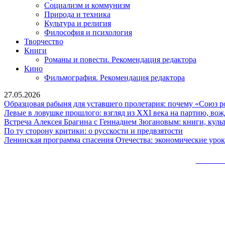
Социализм и коммунизм
Природа и техника
Культура и религия
Философия и психология
Творчество
Книги
Романы и повести. Рекомендация редактора
Кино
Фильмография. Рекомендация редактора
27.05.2026
Образцовая рабыня для уставшего пролетария: почему «Союз 
Левые в ловушке прошлого: взгляд из XXI века на партию, вож
Встреча Алексея Брагина с Геннадием Зюгановым: книги, куль
По
По ту сторону критики: о русскости и предвзятости
ту
Ленинская программа спасения Отечества: экономические уро
сторону
критики:
Сайт 
о
русскости
Вверх
и
предвзятост