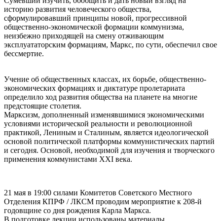
Сумевший изучить, обобщить и дать новый взгляд на
историю развития человеческого общества,
сформулировавший принципы новой, прогрессивной
общественно-экономической формации коммунизма,
неизбежно приходящей на смену отживающим
эксплуататорским формациям, Маркс, по сути, обеспечил свое
бессмертие.
Учение об общественных классах, их борьбе, общественно-
экономических формациях и диктатуре пролетариата
определило ход развития общества на планете на многие
предстоящие столетия.
Марксизм, дополненный изменявшимися экономическими
условиями исторической реальности и революционной
практикой, Лениным и Сталиным, является идеологической
основой политической платформы коммунистических партий
и сегодня. Основой, необходимой для изучения и творческого
применения коммунистами XXI века.
21 мая в 19:00 силами Комитетов Советского Местного
Отделения КПРФ / ЛКСМ проводим мероприятие к 208-й
годовщине со дня рождения Карла Маркса.
В подготовке лекции использованы материалы