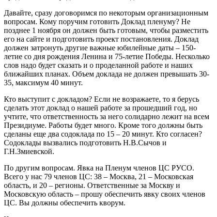
Давайте, сразу договоримся по некоторым организационным
вопросам. Кому поручим готовить Доклад пленуму? Не
позднее 1 ноября он должен быть готовым, чтобы разместить
его на сайте и подготовить проект постановления. Доклад
должен затронуть другие важные юбилейные даты – 150-
летие со дня рождения Ленина и 75-летие Победы. Несколько
слов надо будет сказать и о проделанной работе и наших
ближайших планах. Объем доклада не должен превышать 30-
35, максимум 40 минут.
Кто выступит с докладом? Если не возражаете, то я берусь
сделать этот доклад о нашей работе за прошедший год, но
учтите, что ответственность за него солидарно лежит на всем
Президиуме. Работы будет много. Кроме того должны быть
сделаны еще два содоклада по 15 – 20 минут. Кто согласен?
Содоклады вызвались подготовить Н.В.Сычов и
Г.Н.Змиевской.
По другим вопросам. Явка на Пленум членов ЦС РУСО.
Всего у нас 79 членов ЦС: 38 – Москва, 21 – Московская
область, и 20 – регионы. Ответственные за Москву и
Московскую область – прошу обеспечить явку своих членов
ЦС. Вы должны обеспечить кворум.