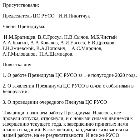
Присутствовали:
Председатель ЦС РУСО И.И.Никитчук
Члены Президиума:
И.М.Братищев, В.Я.Гросул, Н.В.Сычов, М.Б.Чистый
А.А.Брагин, А.А.Ковалев, А.И.Евсеев, Е.В.Дроздов,
Г.Н.Змиевской, В.А.Попович, А.С.Миронов,
А.Г.Милованов, Н.А.Шампаров.
Повестка дня:
1. О работе Президиума ЦС РУСО за 1-е полугодие 2020 года.
2. О заявлении Президиума ЦС РУСО в связи с событиями в
Белоруссии.
3. О проведении очередного Пленума ЦС РУСО
Товарищи, начинаем работу Президиума. Надеюсь, все
провели отпуска, отдохнули, и с новыми силами двинемся к
завершению текущего года, к завершению принятых нами
планов и заданий. К сожалению, пандемия сказывается на
нашей работе, на ее результативности. И все же РУСО