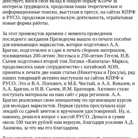
действует, внося свой вклад в общую борьбу КПРФ за
интересы трудящихся, продолжая наши теоретические и
информационные поиски, выступая в прессе, на сайтах КПРФ
и РУСО, продолжая издательскую деятельность, отрабатывая
новые формы работы.
За этот промежуток времени с момента проведения
последнего заседания Президиума вышло из печати пособие
для начинающих марксистов, которое подготовил А.А.
Брагин, подготовлен и сдан в печать сборник материалов,
посвященных 200-летию Энгельса и 250-летию Гегеля, Н.В.
Сычев подготовил второй том Логики «Капитала» Маркса,
продолжилось наше сотрудничество с китайской АОН,
приняты к печати две наши статьи (Никитчука и Гросула), ряд
наших товарищей активно выступали на сайтах КПРФ и
РУСО. Это и В.А. Попович, и М.Б. Чистый, и А.А. Ковалев, и
А.А. Брагин, и Н.В. Сычев, И.М. Братищев. Активно стали
поступать материалы на наш сайт с ряда регионов. А.А.
Брагин реализовал свою инициативу по организации курсов
для молодых марксистов. Первая группа прослушала курс
лекций со сдачей зачетов и вручением удостоверений. Ну, и,
наконец, решился вопрос с кассой РУСО. Деньги в сумме
около 190 тысяч рублей нам вернули, благодаря усилиям А.Д.
Акимова, за что мы его благодарим.