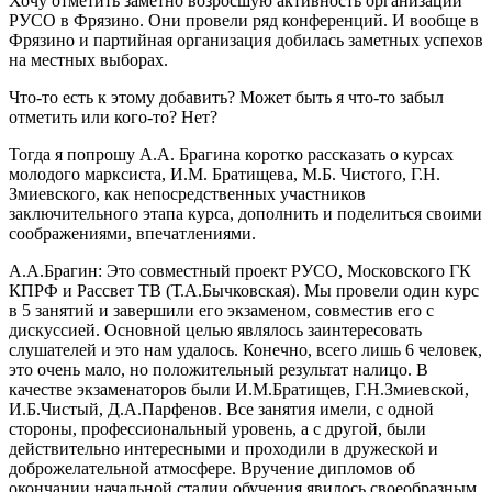
Хочу отметить заметно возросшую активность организации
РУСО в Фрязино. Они провели ряд конференций. И вообще в
Фрязино и партийная организация добилась заметных успехов
на местных выборах.
Что-то есть к этому добавить? Может быть я что-то забыл
отметить или кого-то? Нет?
Тогда я попрошу А.А. Брагина коротко рассказать о курсах
молодого марксиста, И.М. Братищева, М.Б. Чистого, Г.Н.
Змиевского, как непосредственных участников
заключительного этапа курса, дополнить и поделиться своими
соображениями, впечатлениями.
А.А.Брагин: Это совместный проект РУСО, Московского ГК
КПРФ и Рассвет ТВ (Т.А.Бычковская). Мы провели один курс
в 5 занятий и завершили его экзаменом, совместив его с
дискуссией. Основной целью являлось заинтересовать
слушателей и это нам удалось. Конечно, всего лишь 6 человек,
это очень мало, но положительный результат налицо. В
качестве экзаменаторов были И.М.Братищев, Г.Н.Змиевской,
И.Б.Чистый, Д.А.Парфенов. Все занятия имели, с одной
стороны, профессиональный уровень, а с другой, были
действительно интересными и проходили в дружеской и
доброжелательной атмосфере. Вручение дипломов об
окончании начальной стадии обучения явилось своеобразным