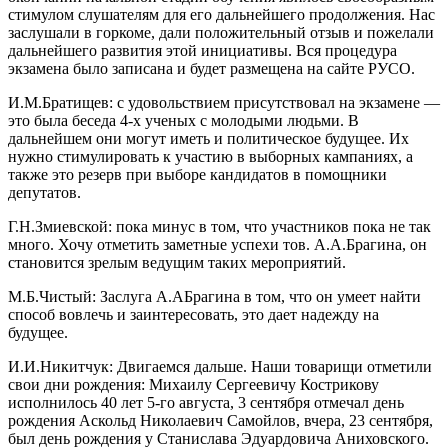
стимулом слушателям для его дальнейшего продолжения. Нас
заслушали в горкоме, дали положительный отзыв и пожелали
дальнейшего развития этой инициативы. Вся процедура
экзамена было записана и будет размещена на сайте РУСО.
И.М.Братищев: с удовольствием присутствовал на экзамене —
это была беседа 4-х ученых с молодыми людьми. В
дальнейшем они могут иметь и политическое будущее. Их
нужно стимулировать к участию в выборных кампаниях, а
также это резерв при выборе кандидатов в помощники
депутатов.
Г.Н.Змиевской: пока минус в том, что участников пока не так
много. Хочу отметить заметные успехи тов. А.А.Брагина, он
становится зрелым ведущим таких мероприятий.
М.Б.Чистый: Заслуга А.АБрагина в том, что он умеет найти
способ вовлечь и заинтересовать, это дает надежду на
будущее.
И.И.Никитчук: Двигаемся дальше. Наши товарищи отметили
свои дни рождения: Михаилу Сергеевичу Кострикову
исполнилось 40 лет 5-го августа, 3 сентября отмечал день
рождения Аскольд Николаевич Самойлов, вчера, 23 сентября,
был день рождения у Станислава Эдуардовича Аниховского.