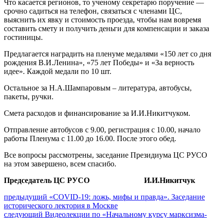
Что касается регионов, то ученому секретарю поручение —
срочно садиться на телефон, связаться с членами ЦС,
выяснить их явку и стоимость проезда, чтобы нам вовремя
составить смету и получить деньги для компенсации и заказа
гостиницы.
Предлагается наградить на пленуме медалями «150 лет со дня
рождения В.И.Ленина», «75 лет Победы» и «За верность
идее». Каждой медали по 10 шт.
Остальное за Н.А.Шампаровым – литература, автобусы,
пакеты, ручки.
Смета расходов и финансирование за И.И.Никитчуком.
Отправление автобусов с 9.00, регистрация с 10.00, начало
работы Пленума с 11.00 до 16.00. После этого обед.
Все вопросы рассмотрены, заседание Президиума ЦС РУСО
на этом завершено, всем спасибо.
Председатель ЦС РУСО И.И.Никитчук
Навигация
Предыдущий
предыдущий
«COVID-19: ложь, мифы и правда». Заседание
пост:
исторического лектория в Москве
по
Следующее
следующий
Видеолекции по «Начальному курсу марксизма-