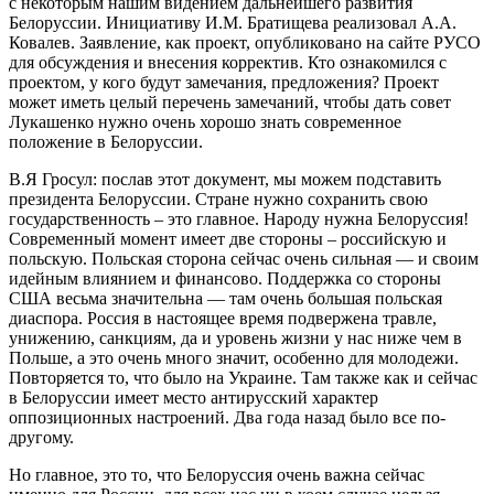
с некоторым нашим видением дальнейшего развития
Белоруссии. Инициативу И.М. Братищева реализовал А.А.
Ковалев. Заявление, как проект, опубликовано на сайте РУСО
для обсуждения и внесения корректив. Кто ознакомился с
проектом, у кого будут замечания, предложения? Проект
может иметь целый перечень замечаний, чтобы дать совет
Лукашенко нужно очень хорошо знать современное
положение в Белоруссии.
В.Я Гросул: послав этот документ, мы можем подставить
президента Белоруссии. Стране нужно сохранить свою
государственность – это главное. Народу нужна Белоруссия!
Современный момент имеет две стороны – российскую и
польскую. Польская сторона сейчас очень сильная — и своим
идейным влиянием и финансово. Поддержка со стороны
США весьма значительна — там очень большая польская
диаспора. Россия в настоящее время подвержена травле,
унижению, санкциям, да и уровень жизни у нас ниже чем в
Польше, а это очень много значит, особенно для молодежи.
Повторяется то, что было на Украине. Там также как и сейчас
в Белоруссии имеет место антирусский характер
оппозиционных настроений. Два года назад было все по-
другому.
Но главное, это то, что Белоруссия очень важна сейчас