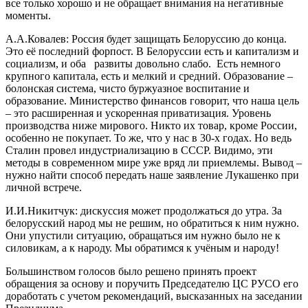
все только хорошо и не обращает внимания на негативные
моменты.
А.А.Ковалев: Россия будет защищать Белоруссию до конца.
Это её последний форпост. В Белоруссии есть и капитализм и
социализм, и оба развиты довольно слабо. Есть немного
крупного капитала, есть и мелкий и средний. Образование –
болонская система, чисто буржуазное воспитание и
образование. Министерство финансов говорит, что наша цель
– это расширенная и ускоренная приватизация. Уровень
производства ниже мирового. Никто их товар, кроме России,
особенно не покупает. То же, что у нас в 30-х годах. Но ведь
Сталин провел индустриализацию в СССР. Видимо, эти
методы в современном мире уже вряд ли приемлемы. Вывод –
нужно найти способ передать наше заявление Лукашенко при
личной встрече.
И.И.Никитчук: дискуссия может продолжаться до утра. За
белорусский народ мы не решим, но обратиться к ним нужно.
Они упустили ситуацию, обращаться им нужно было не к
силовикам, а к народу. Мы обратимся к учёным и народу!
Большинством голосов было решено принять проект
обращения за основу и поручить Председателю ЦС РУСО его
доработать с учетом рекомендаций, высказанных на заседании