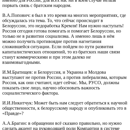
именно для России, для всех нас ни в коем случае нельзя
порвать связь с братским народом.
В.А.Попович: я был в это время на многих мероприятиях, где
обсуждалась эта тема. То, что сейчас происходит в
Белоруссии, это недоработка Кремля! Нам нужно наступать!
Россия сегодня готова помогать и помогает Белоруссии, но
только не в развитии социализма. А именно лишь в нём
можно получить противоядие против нагнетания
сложившейся ситуации. Если пойдем по пути развития
капиталистических отношений, то из братских наши связи
станут коммерческими и при этом далеко не
взаимовыгодными.
И.М.Братищев: и Белоруссия, и Украина и Молдова
выступают не против России, а против либерализма, которым
Россия, как они считают, идет сейчас. Мы, РУСО, должны
показать свое лицо, научно обосновать важность
социалистического фактора.
И.И.Никитчук: Может быть нам следует обратиться к научной
общественности, к белорусскому народу и опубликовать это в
«Правде»?
А.А.Брагин: в обращении всё сказано правильно, но нужно
сделать акцент на руководящей роли Компартии в системе