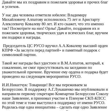
Давайте мы их поздравим и пожелаем здоровья и прочих благ
и успехов.
У нас два человека отметили юбилеи: Владимиру
Михайловичу Алпатову исполнилось 75 лет и Аристарту
Алексеевичу Ковалеву 80 лет. И кто скажет, что это именно
так? Посмотрите на них! Орлы! Давайте, поздравим их и
пожелаем здоровья, творческих удач и всяческих благ, вручим
им подарки и награды.
Председатель ЦС РУСО вручил А.А.Ковалеву высший орден
КПРФ «За заслуги перед партией» и памятный подарок с
символикой партии.
Такой же награды был удостоен и В.М.Алпатов, который, к
сожалению, не смог присутствовать на заседании по
уважительной причине. Вручение ему ордена и подарка будет
проведено на следующем мероприятии РУСО.
И.И.Никитчук: Товарищи! Все мы переживаем за
Белоруссию. В поддержку А.Г.Лукашенко мы опубликовали и
направили первому секретарю Компартии Белоруссии Соколу
наше Заявление, я принимал участие в Пленуме СКП-КПСС
по этой теме и тоже выступил в поддержку от имени РУСО.
Родилась еще одна инициатива – сделать еще одно Заявление