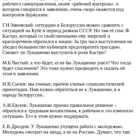
рабочего самоуправления, иначе «рабочий контроль», о
котором говорится в заявлении, очень скоро окажется под
контролем буржуазии.
Г.Н.Змиевской: ситуацию в Белоруссии можно сравнить с
ситуацией на Кубе в период развала СССР. Но там её спас Ф.
Кастро, который со свойственными ему энергией и
красноречием обратился к нации. За три часа выступления он
убедил большинство кубинцев предотвратить трагедию.
Сможет ли Лукашенко выступить в роли Кастро?
М.Б.Чистый: а что будет, если бы Лукашенко ушел? Что тогда
будет спасением? Это тоже нужно предвидеть и сказать об
этом в заявлении.
Н.В.Сычев: мы ученые, причем ученые социалистической
ориентации. Нам нужно обратиться не к Лукашенко, в к
народу Белоруссии.
А.И.Евсеев: Лукашенко принял правильное решение –
обратился к трудовым коллективам, к рабочим и это изменило
ситуацию. Его в этом нужно поддержать.
Е.В.Дроздов: У Лукашенко упущена работа с молодежью.
Молодежь смотрит на запад, а не на Россию. Думает, что там