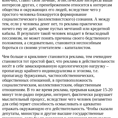
конечно, ставит свои личные, эгоистические интересы выше
интересов других, с пренебрежением относится к интересам
общества и окружающих его людей, вследствие чего у
простого человека блокируется формирование
социалистического (коллективистского) сознания. А между
тем, если у человека денег нет, то реклама практически
ничего ему не даёт, кроме пустых мечтаний или кредитной
кабалы. В результате такой человек впадает в безысходный
пессимизм, не может понять причины своего бедственного
положения, а следовательно, становится неспособным
бороться со своими угнетателем – капиталистом.
Чем больше и крикливее становится реклама, тем очевиднее
становится тот простой факт, что реклама в действительности
несёт в себе замаскированную идеологическую нагрузку –
пропаганду крайнего индивидуализма и эгоизма, т.е.
пропаганду буржуазных, частнособственнических,
общественных отношений, в противоположность
социалистическим, коллективистским, общественным
отношениям. В то же время реклама, прерывая каждые 15-20
минут теле-радио передачи, интернет, фактически разрушает
мыслительный процесс, вследствие чего человек (незаметно
для себя) теряет способность осмысливать и адекватно
отражать окружающую его действительность. Чтобы сказали
депутаты, министры и другие высшие государственные