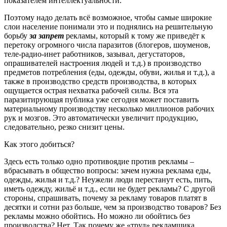
показателем интеллектуальности.
Поэтому надо делать всё возможное, чтобы самые широкие
слои население понимали это и поднялись на решительную
борьбу
за запрет
рекламы, который к тому же приведёт к
перетоку огромного числа паразитов (блогеров, шоуменов,
теле-радио-инет работников, зазывал, дегустаторов,
опрашивателей настроения людей и т.д.) в производство
предметов потребления (еды, одежды, обуви, жилья и т.д.), а
также в производство средств производства, в которых
ощущается острая нехватка рабочей силы. Вся эта
паразитирующая публика уже сегодня может поставить
материальному производству несколько миллионов рабочих
рук и мозгов. Это автоматически увеличит продукцию,
следовательно, резко снизит цены.
Как этого добиться?
Здесь есть только одно противоядие против рекламы –
вбрасывать в общество вопросы: зачем нужна реклама еды,
одежды, жилья и т.д.? Неужели люди перестанут есть, пить,
иметь одежду, жильё и т.д., если не будет рекламы? С другой
стороны, спрашивать, почему за рекламу товаров платят в
десятки и сотни раз больше, чем за производство товаров? Без
рекламы можно обойтись. Но можно ли обойтись без
производства? Нет. Так почему же «труд» рекламщика