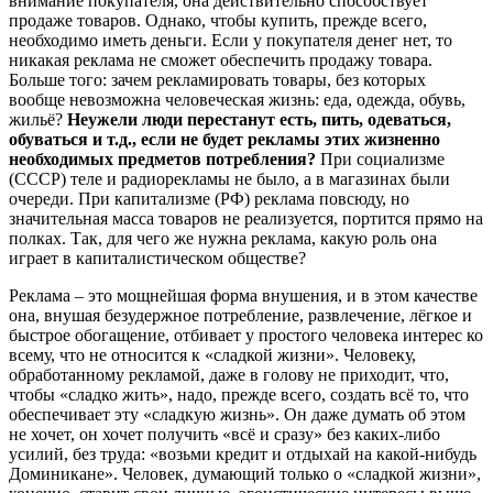
внимание покупателя, она действительно способствует
продаже товаров. Однако, чтобы купить, прежде всего,
необходимо иметь деньги. Если у покупателя денег нет, то
никакая реклама не сможет обеспечить продажу товара.
Больше того: зачем рекламировать товары, без которых
вообще невозможна человеческая жизнь: еда, одежда, обувь,
жильё?
Неужели люди перестанут есть, пить, одеваться,
обуваться и т.д., если не будет рекламы этих жизненно
необходимых предметов потребления?
При социализме
(СССР) теле и радиорекламы не было, а в магазинах были
очереди. При капитализме (РФ) реклама повсюду, но
значительная масса товаров не реализуется, портится прямо на
полках. Так, для чего же нужна реклама, какую роль она
играет в капиталистическом обществе?
Реклама – это мощнейшая форма внушения, и в этом качестве
она, внушая безудержное потребление, развлечение, лёгкое и
быстрое обогащение, отбивает у простого человека интерес ко
всему, что не относится к «сладкой жизни». Человеку,
обработанному рекламой, даже в голову не приходит, что,
чтобы «сладко жить», надо, прежде всего, создать всё то, что
обеспечивает эту «сладкую жизнь». Он даже думать об этом
не хочет, он хочет получить «всё и сразу» без каких-либо
усилий, без труда: «возьми кредит и отдыхай на какой-нибудь
Доминикане». Человек, думающий только о «сладкой жизни»,