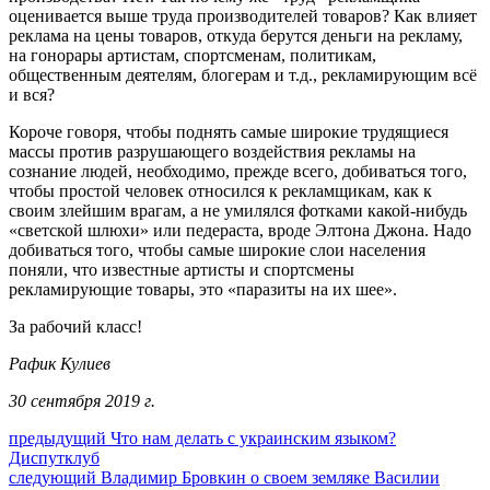
оценивается выше труда производителей товаров? Как влияет
реклама на цены товаров, откуда берутся деньги на рекламу,
на гонорары артистам, спортсменам, политикам,
общественным деятелям, блогерам и т.д., рекламирующим всё
и вся?
Короче говоря, чтобы поднять самые широкие трудящиеся
массы против разрушающего воздействия рекламы на
сознание людей, необходимо, прежде всего, добиваться того,
чтобы простой человек относился к рекламщикам, как к
своим злейшим врагам, а не умилялся фотками какой-нибудь
«светской шлюхи» или педераста, вроде Элтона Джона. Надо
добиваться того, чтобы самые широкие слои населения
поняли, что известные артисты и спортсмены
рекламирующие товары, это «паразиты на их шее».
За рабочий класс!
Рафик Кулиев
30 сентября 2019 г.
Навигация
Предыдущий
предыдущий
Что нам делать с украинским языком?
пост:
Диспутклуб
по
Следующее
следующий
Владимир Бровкин о своем земляке Василии