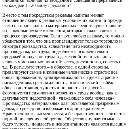
чиновники, если бы их заседания и совещания прерывались
бы каждые 15-20 минут рекламой?
Вместо с тем посредством рекламы капитал меняет
отношение людей к реальным условиям их жизни, и прежде
всего на производство материальных средств существования
и на экономические отношения, которые складываются в
процессе производства. Если взять любую рекламу, то можно
убедиться в том, что она пропагандирует только торговлю и
никогда производство, вследствие чего необходимость
производства, т.е. труда, подменяется исключительно
продажей продуктов труда и даже свойственных лишь
человеку моральных понятий: честь, достоинство, совесть и
т.д. В результате этого – в обществе, с одной стороны,
превалируют самые низменные человеческие страсти: все
общая продажность, вульгарная жадность, грубая страсть к
наслаждениям, грязная алчность, эгоистический грабёж
общего достояния, тупость и пошлость, а с другой –
формируется психология презрения к труду вообще, как к
деятельности недостойной «уважающего себя человека».
Производство материальных благ объявляется презренным
делом, а тунеядство изображается аристократизмом.
Нравственность высмеивается, а безнравственность считается
нормой поведения в обществе. Обществу внушается мысль,
будто тупость, пошлость и невоспитанность являются высшим