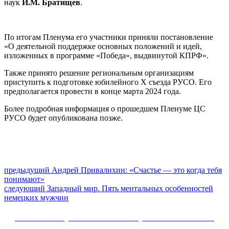
наук
И.М. Братищев
.
По итогам Пленума его участники приняли постановление
«О деятельной поддержке основных положений и идей,
изложенных в программе «Победа», выдвинутой КПРФ».
Также принято решение региональным организациям
приступить к подготовке юбилейного X съезда РУСО. Его
предполагается провести в конце марта 2024 года.
Более подробная информация о прошедшем Пленуме ЦС
РУСО будет опубликована позже.
Навигация
Предыдущий
предыдущий
Андрей Привалихин: «Счастье — это когда тебя
пост:
понимают»
по
Следующее
следующий
Западный мир. Пять ментальных особенностей
записям
сообщение:
немецких мужчин
Сайт Коммунистической партии Российской
Федерации (КПРФ)