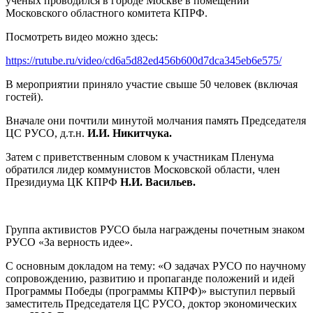
ученых проводился в городе Москве в помещении
Московского областного комитета КПРФ.
Посмотреть видео можно здесь:
https://rutube.ru/video/cd6a5d82ed456b600d7dca345eb6e575/
В мероприятии приняло участие свыше 50 человек (включая
гостей).
Вначале они почтили минутой молчания память Председателя
ЦС РУСО, д.т.н.
И.И. Никитчука.
Затем с приветственным словом к участникам Пленума
обратился лидер коммунистов Московской области, член
Президиума ЦК КПРФ
Н.И. Васильев.
Группа активистов РУСО была награждены почетным знаком
РУСО «За верность идее».
С основным докладом на тему: «О задачах РУСО по научному
сопровождению, развитию и пропаганде положений и идей
Программы Победы (программы КПРФ)» выступил первый
заместитель Председателя ЦС РУСО, доктор экономических