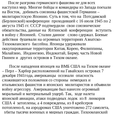
После разгрома германского фашизма не для всех
наступил мир. Многие бойцы и командиры из Запада поехали
на Восток, добивать союзника фашистской Германии –
милитаристскую Японию. Суть в том, что на Потсдамской
(Берлинской) конференции проходившей с 16 июля 1945 по 2
августа 1945 гг. СССР подтвердили свои союзнические
обязательства, данные на Ялтинской конференции вступить
в войну с Японией. Сталин данное слово сдержал. Боевые
действия бушевали на огромных территориях Азиатско-
Тихоокеанского бассейна. Японцы удерживали
оккупированные территории Китая, Корею, Филиппины,
Малайзию, Индонезию, Индокитай, Бирму, часть Новой
Гвинеи и других островов в Тихом океане.
После нападения японцев на ВМБ США на Тихом океане
– Перл – Харбор расположенной на Гавайских островах 7
декабря 1941года, американцы осознали опасность
сложившегося положения со стороны немецких и
итальянских фашистов и японских милитаристов и объявили
войну агрессору. Американцам был нанесен огромный
моральный и материальный ущерб. Так, ходе налета
японской авиации, атаки подводных лодок из 8 линкоров
США 4 затоплены, а 4 повреждены, из 8 крейсеров
потоплено-6, на аэродромах США уничтожено 272 самолета,
убиты тысячи военных и мирных граждан. Тихоокеанский