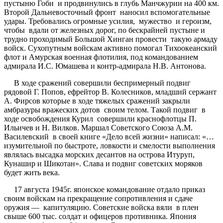
пустыню Гоби и продвинулись в глубь Манчжурии на 400 км.
Второй Дальневосточный фронт наносил вспомогательные
удары. Требовались огромные усилия, мужество и героизм,
чтобы вдали от железных дорог, по бескрайней пустыне и
трудно проходимый Большой Хинган провести такую армаду
войск. Сухопутным войскам активно помогал Тихоокеанский
флот и Амурская военная флотилия, под командованием
адмирала И.С. Юмашева и контр-адмирала Н.В. Антонова.
В ходе сражений совершили беспримерный подвиг
рядовой Г. Попов, ефрейтор В. Колесников, младший сержант
А. Фирсов которые в ходе тяжелых сражений закрыли
амбразуры вражеских дотов своим телом. Такой подвиг в
ходе освобождения Курил совершили краснофлотцы П.
Ильичев и Н. Вилков. Маршал Советского Союза А.М.
Василевский в своей книге «Дело всей жизни» написал: «…
изумительной по быстроте, ловкости и смелости выполнения
являлась высадка морских десантов на острова Итуруп,
Кунашир и Шикотан». Слава и подвиг советских моряков
будет жить века.
17 августа 1945г. японское командование отдало приказ
своим войскам на прекращение сопротивления и сдаче
оружия — капитуляцию. Советские войска вяли в плен
свыше 600 тыс. солдат и офицеров противника. Япония