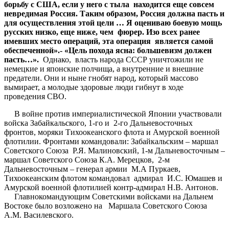
борьбу с США, если у него с тыла находится еще совсем
невредимая Россия. Таким образом, Россия должна пасть и
для осуществления этой цели … Я оцениваю боевую мощь
русских низко, еще ниже, чем фюрер. Изо всех ранее
имевших место операций, эта операция является самой
обеспеченной».- «Цель похода ясна: большевизм должен
пасть…».
Однако, власть народа СССР уничтожили не
немецкие и японские полчища, а внутренние и внешние
предатели. Они и ныне гнобят народ, который массово
вымирает, а молодые здоровые люди гибнут в ходе
проведения СВО.
В войне против империалистической Японии участвовали
войска Забайкальского, 1-го и 2-го Дальневосточных
фронтов, моряки Тихоокеанского флота и Амурской военной
флотилии. Фронтами командовали: Забайкальским – маршал
Советского Союза Р.Я. Малиновский, 1-м Дальневосточным –
маршал Советского Союза К.А. Мерецков, 2-м
Дальневосточным – генерал армии М.А Пуркаев,
Тихоокеанским флотом командовал адмирал И.С. Юмашев и
Амурской военной флотилией контр-адмирал Н.В. Антонов.
Главнокомандующим Советскими войсками на Дальнем
Востоке было возложено на Маршала Советского Союза
А.М. Василевского.