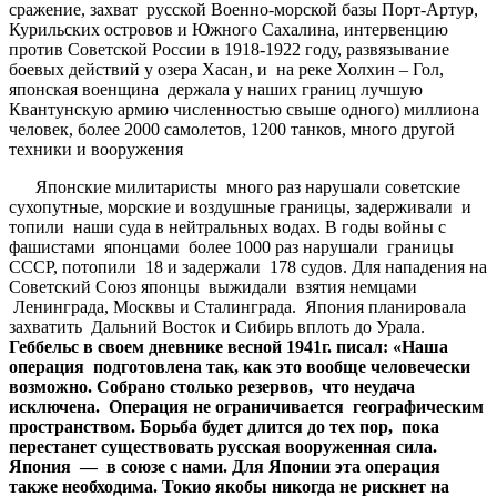
сражение, захват русской Военно-морской базы Порт-Артур,
Курильских островов и Южного Сахалина, интервенцию
против Советской России в 1918-1922 году, развязывание
боевых действий у озера Хасан, и на реке Холхин – Гол,
японская военщина держала у наших границ лучшую
Квантунскую армию численностью свыше одного) миллиона
человек, более 2000 самолетов, 1200 танков, много другой
техники и вооружения
Японские милитаристы много раз нарушали советские
сухопутные, морские и воздушные границы, задерживали и
топили наши суда в нейтральных водах. В годы войны с
фашистами японцами более 1000 раз нарушали границы
СССР, потопили 18 и задержали 178 судов. Для нападения на
Советский Союз японцы выжидали взятия немцами
Ленинграда, Москвы и Сталинграда. Япония планировала
захватить Дальний Восток и Сибирь вплоть до Урала.
Геббельс в своем дневнике весной 1941г. писал: «Наша
операция подготовлена так, как это вообще человечески
возможно. Собрано столько резервов, что неудача
исключена. Операция не ограничивается географическим
пространством. Борьба будет длится до тех пор, пока
перестанет существовать русская вооруженная сила.
Япония — в союзе с нами. Для Японии эта операция
также необходима. Токио якобы никогда не рискнет на