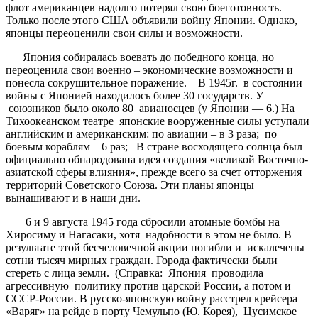
флот американцев надолго потерял свою боеготовность.
Только после этого США объявили войну Японии. Однако,
японцы переоценили свои силы и возможности.
Япония собиралась воевать до победного конца, но
переоценила свои военно – экономические возможности и
понесла сокрушительное поражение. В 1945г. в состоянии
войны с Японией находилось более 30 государств. У
союзников было около 80 авианосцев (у Японии — 6.) На
Тихоокеанском театре японские вооруженные силы уступали
английским и американским: по авиации – в 3 раза; по
боевым кораблям – 6 раз; В стране восходящего солнца был
официально обнародована идея создания «великой Восточно-
азиатской сферы влияния», прежде всего за счет отторжения
территорий Советского Союза. Эти планы японцы
вынашивают и в наши дни.
6 и 9 августа 1945 года сбросили атомные бомбы на
Хиросиму и Нагасаки, хотя надобности в этом не было. В
результате этой бесчеловечной акции погибли и искалечены
сотни тысяч мирных граждан. Города фактически были
стереть с лица земли. (Справка: Япония проводила
агрессивную политику против царской России, а потом и
СССР-России. В русско-японскую войну расстрел крейсера
«Варяг» на рейде в порту Чемульпо (Ю. Корея), Цусимское