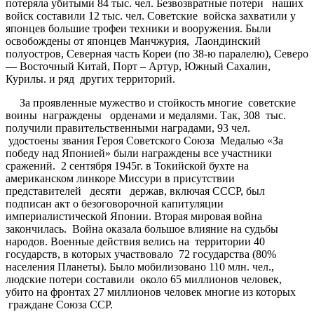
потеряла убитыми 84 тыс. чел. Безвозвратные потери наших
войск составили 12 тыс. чел. Советские войска захватили у
японцев большие трофеи техники и вооружения. Были
освобождены от японцев Манчжурия, Лаондинский
полуостров, Северная часть Кореи (по 38-ю паралелю), Северо
— Восточный Китай, Порт – Артур, Южный Сахалин,
Курилы. и ряд других территорий.
За проявленные мужество и стойкость многие советские
воины награждены орденами и медалями. Так, 308 тыс.
получили правительственными наградами, 93 чел.
удостоены звания Героя Советского Союза Медалью «За
победу над Японией» были награждены все участники
сражений. 2 сентября 1945г. в Токийской бухте на
американском линкоре Миссури в присутствии
представителей десяти держав, включая СССР, был
подписан акт о безоговорочной капитуляции
империалистической Японии. Вторая мировая война
закончилась. Война оказала большое влияние на судьбы
народов. Военные действия велись на территории 40
государств, в которых участвовало 72 государства (80%
населения Планеты). Было мобилизовано 110 млн. чел.,
людские потери составили около 65 миллионов человек,
убито на фронтах 27 миллионов человек многие из которых
граждане Союза ССР.