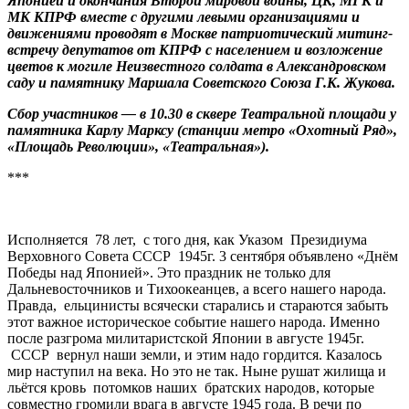
Японией и окончания Второй мировой войны, ЦК, МГК и
МК КПРФ вместе с другими левыми организациями и
движениями проводят в Москве патриотический митинг-
встречу депутатов от КПРФ с населением и возложение
цветов к могиле Неизвестного солдата в Александровском
саду и памятнику Маршала Советского Союза Г.К. Жукова.
Сбор участников — в 10.30 в сквере Театральной площади у
памятника Карлу Марксу (станции метро «Охотный Ряд»,
«Площадь Революции», «Театральная»).
***
Исполняется 78 лет, с того дня, как Указом Президиума
Верховного Совета СССР 1945г. 3 сентября объявлено «Днём
Победы над Японией». Это праздник не только для
Дальневосточников и Тихоокеанцев, а всего нашего народа.
Правда, ельцинисты всячески старались и стараются забыть
этот важное историческое событие нашего народа. Именно
после разгрома милитаристской Японии в августе 1945г.
СССР вернул наши земли, и этим надо гордится. Казалось
мир наступил на века. Но это не так. Ныне рушат жилища и
льётся кровь потомков наших братских народов, которые
совместно громили врага в августе 1945 года. В речи по