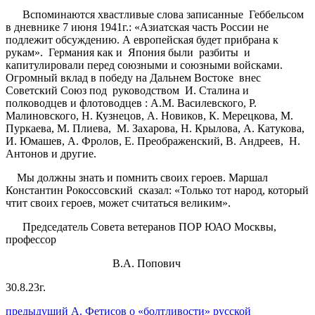
Вспоминаются хвастливые слова записанные Геббельсом
в дневнике 7 июня 1941г.: «Азиатская часть России не
подлежит обсуждению. А европейская будет прибрана к
рукам». Германия как и Япония были разбиты и
капитулировали перед союзными и союзными войсками.
Огромный вклад в победу на Дальнем Востоке внес
Советский Союз под руководством И. Сталина и
полководцев и флотоводцев : А.М. Василевского, Р.
Малиновского, Н. Кузнецов, А. Новиков, К. Мерецкова, М.
Пуркаева, М. Плиева, М. Захарова, Н. Крылова, А. Катукова,
И. Юмашев, А. Фролов, Е. Преображенский, В. Андреев, Н.
Антонов и другие.
Мы должны знать и помнить своих героев. Маршал
Константин Рокоссовский сказал: «Только тот народ, который
чтит своих героев, может считаться великим».
Председатель Совета ветеранов ПОР ЮАО Москвы,
профессор
В.А. Попович
30.8.23г.
Навигация
Предыдущий
предыдущий
А. Фетисов о «болтливости» русской