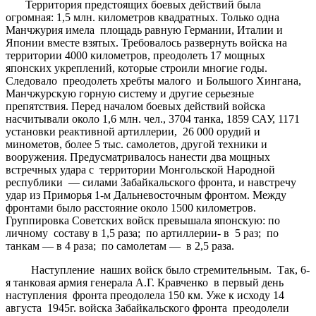
Территория предстоящих боевых действий была
огромная: 1,5 млн. километров квадратных. Только одна
Манчжурия имела площадь равную Германии, Италии и
Японии вместе взятых. Требовалось развернуть войска на
территории 4000 километров, преодолеть 17 мощных
японских укреплений, которые строили многие годы.
Следовало преодолеть хребты малого и Большого Хингана,
Манчжурскую горную систему и другие серьезные
препятствия. Перед началом боевых действий войска
насчитывали около 1,6 млн. чел., 3704 танка, 1859 САУ, 1171
установки реактивной артиллерии, 26 000 орудий и
минометов, более 5 тыс. самолетов, другой техники и
вооружения. Предусматривалось нанести два мощных
встречных удара с территории Монгольской Народной
республики — силами Забайкальского фронта, и навстречу
удар из Приморья 1-м Дальневосточным фронтом. Между
фронтами было расстояние около 1500 километров.
Группировка Советских войск превышала японскую: по
личному составу в 1,5 раза; по артиллерии- в 5 раз; по
танкам — в 4 раза; по самолетам — в 2,5 раза.
Наступление наших войск было стремительным. Так, 6-
я танковая армия генерала А.Г. Кравченко в первый день
наступления фронта преодолела 150 км. Уже к исходу 14
августа 1945г. войска Забайкальского фронта преодолели