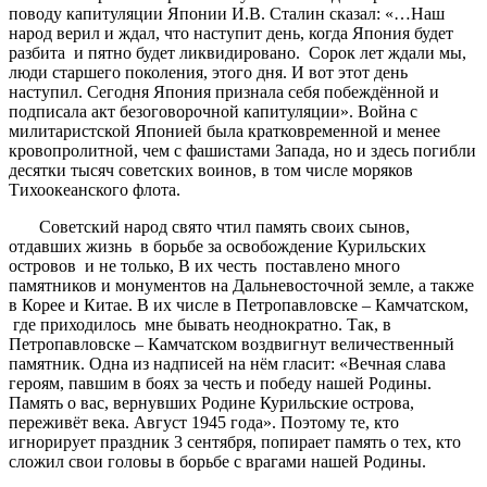
поводу капитуляции Японии И.В. Сталин сказал: «…Наш
народ верил и ждал, что наступит день, когда Япония будет
разбита и пятно будет ликвидировано. Сорок лет ждали мы,
люди старшего поколения, этого дня. И вот этот день
наступил. Сегодня Япония признала себя побеждённой и
подписала акт безоговорочной капитуляции». Война с
милитаристской Японией была кратковременной и менее
кровопролитной, чем с фашистами Запада, но и здесь погибли
десятки тысяч советских воинов, в том числе моряков
Тихоокеанского флота.
Советский народ свято чтил память своих сынов,
отдавших жизнь в борьбе за освобождение Курильских
островов и не только, В их честь поставлено много
памятников и монументов на Дальневосточной земле, а также
в Корее и Китае. В их числе в Петропавловске – Камчатском,
где приходилось мне бывать неоднократно. Так, в
Петропавловске – Камчатском воздвигнут величественный
памятник. Одна из надписей на нём гласит: «Вечная слава
героям, павшим в боях за честь и победу нашей Родины.
Память о вас, вернувших Родине Курильские острова,
переживёт века. Август 1945 года». Поэтому те, кто
игнорирует праздник 3 сентября, попирает память о тех, кто
сложил свои головы в борьбе с врагами нашей Родины.